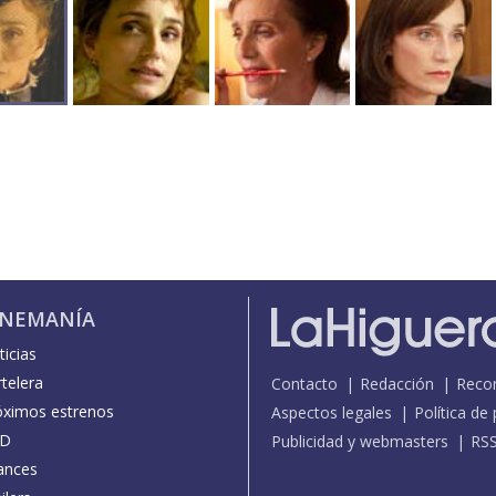
INEMANÍA
icias
telera
Contacto
Redacción
Reco
óximos estrenos
Aspectos legales
Política de
D
Publicidad y webmasters
RS
ances