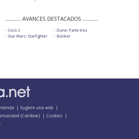
AVANCES DESTACADOS
Coco 2
Dune: Parte tres
Star Wars: Starfighter
Búnker
mienda
Sugiere una web
 privacidad
(
Cambiar
)
Cookies
S