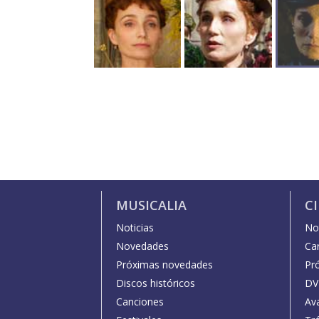
MUSICALIA
C
Noticias
Not
Novedades
Car
Próximas novedades
Pr
Discos históricos
DV
Canciones
Av