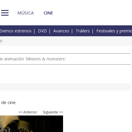
MÚSICA
CINE
óximos estrenos
DVD
Avances
Tráilers
Festivales y premi
39
a de animación 'Minions & monsters'
 de cine.
<< Anterior
Siguiente >>