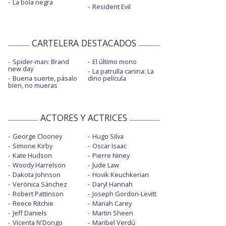
La bola negra
Resident Evil
CARTELERA DESTACADOS
Spider-man: Brand
El último mono
new day
La patrulla canina: La
Buena suerte, pásalo
dino película
bien, no mueras
ACTORES Y ACTRICES
George Clooney
Hugo Silva
Simone Kirby
Oscar Isaac
Kate Hudson
Pierre Niney
Woody Harrelson
Jude Law
Dakota Johnson
Hovik Keuchkerian
Verónica Sánchez
Daryl Hannah
Robert Pattinson
Joseph Gordon-Levitt
Reece Ritchie
Mariah Carey
Jeff Daniels
Martin Sheen
Vicenta N'Dongo
Maribel Verdú