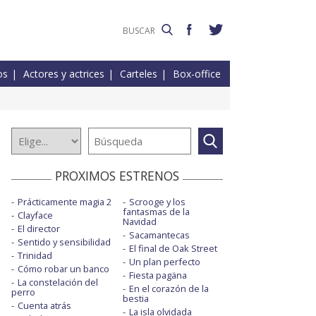
os
Actores y actrices
Carteles
Box-office
PROXIMOS ESTRENOS
Prácticamente magia 2
Scrooge y los
fantasmas de la
Clayface
Navidad
El director
Sacamantecas
Sentido y sensibilidad
El final de Oak Street
Trinidad
Un plan perfecto
Cómo robar un banco
Fiesta pagäna
La constelación del
En el corazón de la
perro
bestia
Cuenta atrás
La isla olvidada