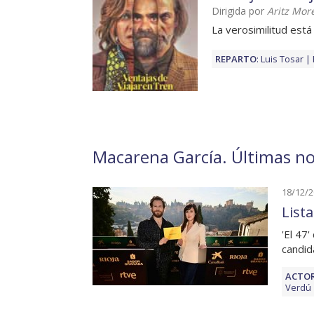
Dirigida por
Aritz Mor
La verosimilitud est
REPARTO
:
Luis Tosar
Macarena García. Últimas not
18/12/
List
'El 47
candid
ACTOR
Verdú