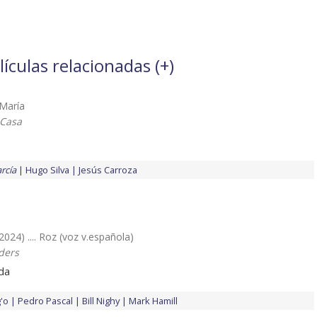
ículas relacionadas (
+
)
. María
 Casa
rcía
Hugo Silva
Jesús Carroza
(2024) .... Roz (voz v.española)
ders
ada
'o
Pedro Pascal
Bill Nighy
Mark Hamill