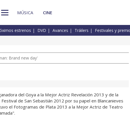
MÚSICA
CINE
óximos estrenos
DVD
Avances
Tráilers
Festivales y premi
man: Brand new day'
anadora del Goya a la Mejor Actriz Revelación 2013 y de la
l Festival de San Sebastián 2012 por su papel en Blancanieves
uvo el Fotogramas de Plata 2013 a la Mejor Actriz de Teatro
lamada".