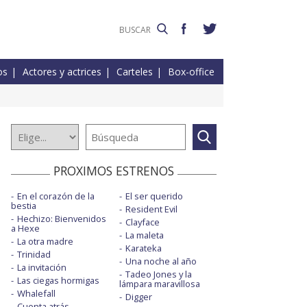
os
Actores y actrices
Carteles
Box-office
PROXIMOS ESTRENOS
En el corazón de la
El ser querido
bestia
Resident Evil
Hechizo: Bienvenidos
Clayface
a Hexe
La maleta
La otra madre
Karateka
Trinidad
Una noche al año
La invitación
Tadeo Jones y la
Las ciegas hormigas
lámpara maravillosa
Whalefall
Digger
Cuenta atrás