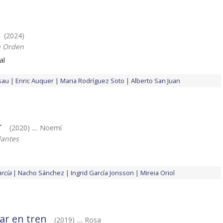
(2024)
a Orden
al
sau
Enric Auquer
Maria Rodríguez Soto
Alberto San Juan
r
(2020) .... Noemí
lantes
rcía
Nacho Sánchez
Ingrid García Jonsson
Mireia Oriol
jar en tren
(2019) .... Rosa