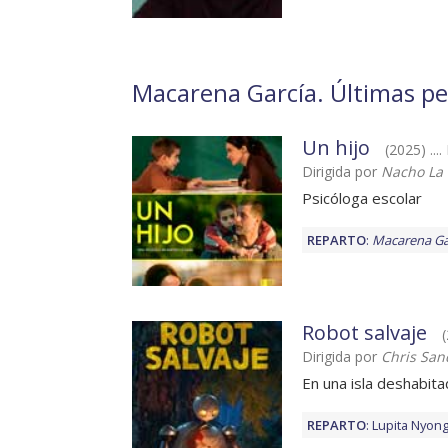
Macarena García. Últimas pel
Un hijo
(2025) ...
Dirigida por
Nacho La
Psicóloga escolar
REPARTO
:
Macarena Ga
Robot salvaje
Dirigida por
Chris San
En una isla deshabit
REPARTO
:
Lupita Nyong