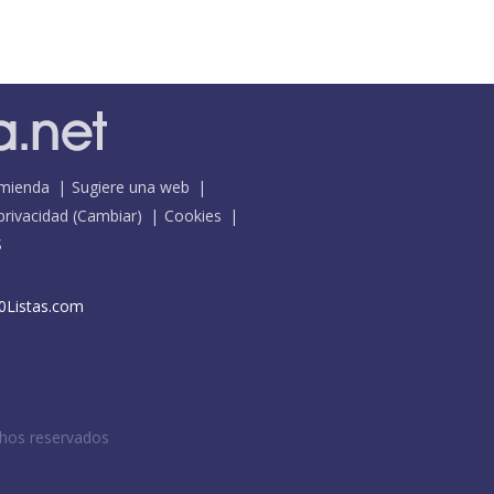
mienda
Sugiere una web
 privacidad
(
Cambiar
)
Cookies
S
0Listas.com
chos reservados