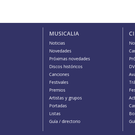
MUSICALIA
C
Noticias
Not
Novedades
Car
Próximas novedades
Pr
Discos históricos
DV
Canciones
Av
Festivales
Trá
Premios
Fe
Artistas y grupos
Act
Portadas
Car
Listas
Bo
Guía / directorio
Guí