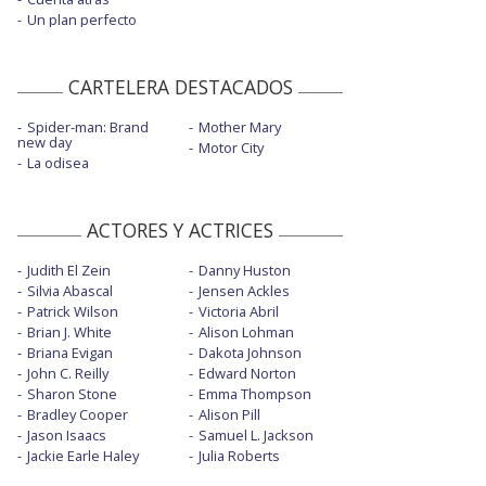
Un plan perfecto
CARTELERA DESTACADOS
Spider-man: Brand
Mother Mary
new day
Motor City
La odisea
ACTORES Y ACTRICES
Judith El Zein
Danny Huston
Silvia Abascal
Jensen Ackles
Patrick Wilson
Victoria Abril
Brian J. White
Alison Lohman
Briana Evigan
Dakota Johnson
John C. Reilly
Edward Norton
Sharon Stone
Emma Thompson
Bradley Cooper
Alison Pill
Jason Isaacs
Samuel L. Jackson
Jackie Earle Haley
Julia Roberts