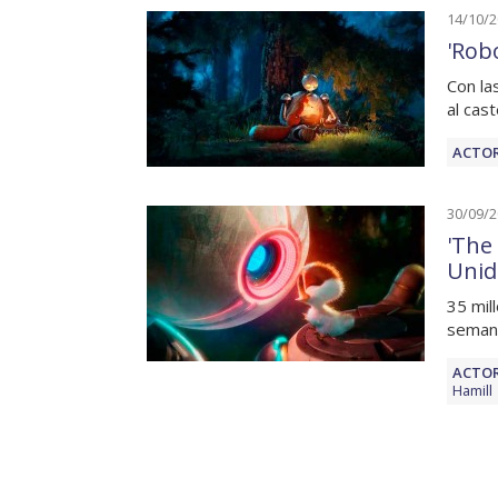
14/10/
'Rob
Con la
al cast
ACTOR
30/09/
'The
Unid
35 mil
seman
ACTOR
Hamill