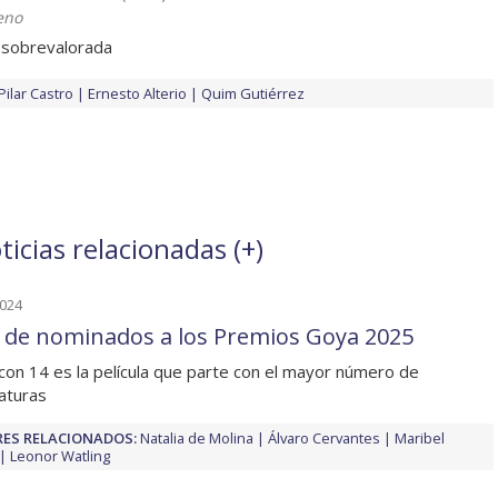
eno
á sobrevalorada
Pilar Castro
Ernesto Alterio
Quim Gutiérrez
icias relacionadas (
+
)
2024
a de nominados a los Premios Goya 2025
' con 14 es la película que parte con el mayor número de
aturas
ES RELACIONADOS:
Natalia de Molina
Álvaro Cervantes
Maribel
Leonor Watling