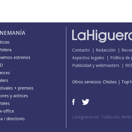
INEMANÍA
icias
telera
Contacto
Redacción
Reco
óximos estrenos
Aspectos legales
Política de
D
Publicidad y webmasters
RS
ances
ilers
Otros servicios:
Chistes
|
Top1
stivales + premios
ores y actrices
teles
x-office
LaHiguera.net. Todos los dere
a / directorio