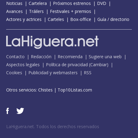
Noticias
Cartelera
Próximos estrenos
DVD
Avances
Tráilers
Festivales + premios
Actores y actrices
Carteles
Box-office
Guía / directorio
Contacto
Redacción
Recomienda
Sugiere una web
Aspectos legales
Política de privacidad
(
Cambiar
)
Cookies
Publicidad y webmasters
RSS
Otros servicios:
Chistes
|
Top10Listas.com
LaHiguera.net. Todos los derechos reservados