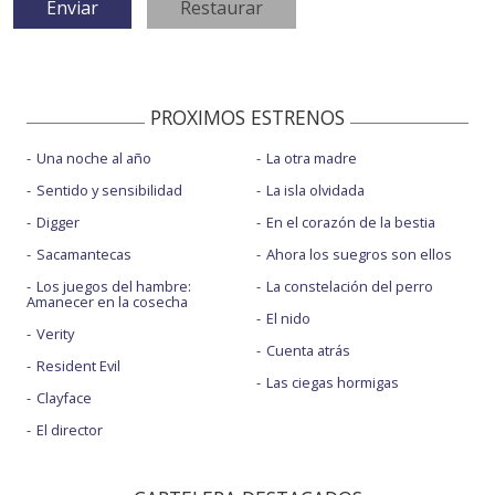
PROXIMOS ESTRENOS
Una noche al año
La otra madre
Sentido y sensibilidad
La isla olvidada
Digger
En el corazón de la bestia
Sacamantecas
Ahora los suegros son ellos
Los juegos del hambre:
La constelación del perro
Amanecer en la cosecha
El nido
Verity
Cuenta atrás
Resident Evil
Las ciegas hormigas
Clayface
El director