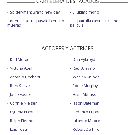
CARTELERA DESTACADOS
Spider-man: Brand new day
El último mono
Buena suerte, pásalo bien, no
La patrulla canina: La dino
mueras
película
ACTORES Y ACTRICES
Kad Merad
Dan Aykroyd
Victoria Abril
Raúl Arévalo
Antonio Dechent
Wesley Snipes
Rory Scovel
Eddie Murphy
Jodie Foster
Hiam Abbass
Connie Nielsen
Jason Bateman
Cynthia Nixon
Federico Luppi
Ralph Fiennes
Julianne Moore
Luis Tosar
Robert De Niro