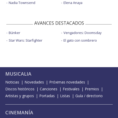
Nadia Townsend
Elena Anaya
AVANCES DESTACADOS
Búnker
Vengadores: Doomsday
Star Wars: Starfighter
El gato con sombrero
MUSICALIA
Noticias
Novedades
Próximas novedades
Discos históricos
Canciones
Festivales
Premios
Artistas y grupos
Portadas
Listas
Guía / directorio
CINEMANÍA