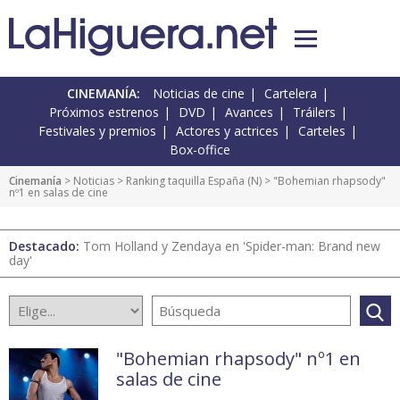
CINEMANÍA:
Noticias de cine
Cartelera
Próximos estrenos
DVD
Avances
Tráilers
Festivales y premios
Actores y actrices
Carteles
Box-office
Cinemanía
>
Noticias
>
Ranking taquilla España
(
N
) > "Bohemian rhapsody"
nº1 en salas de cine
Destacado:
Tom Holland y Zendaya en 'Spider-man: Brand new
day'
"Bohemian rhapsody" nº1 en
salas de cine