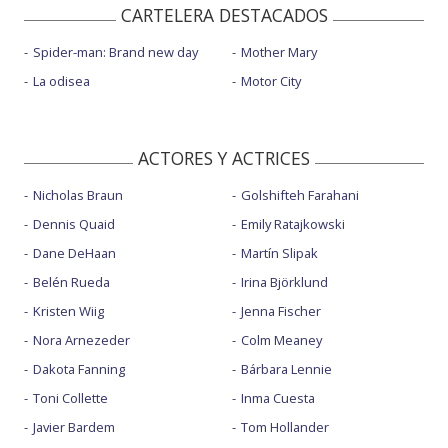
CARTELERA DESTACADOS
Spider-man: Brand new day
Mother Mary
La odisea
Motor City
ACTORES Y ACTRICES
Nicholas Braun
Golshifteh Farahani
Dennis Quaid
Emily Ratajkowski
Dane DeHaan
Martín Slipak
Belén Rueda
Irina Björklund
Kristen Wiig
Jenna Fischer
Nora Arnezeder
Colm Meaney
Dakota Fanning
Bárbara Lennie
Toni Collette
Inma Cuesta
Javier Bardem
Tom Hollander