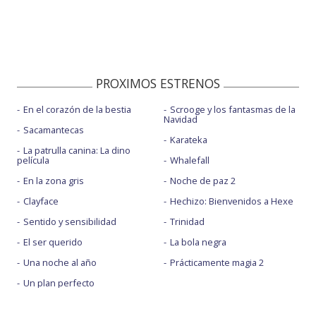
PROXIMOS ESTRENOS
En el corazón de la bestia
Scrooge y los fantasmas de la
Navidad
Sacamantecas
Karateka
La patrulla canina: La dino
película
Whalefall
En la zona gris
Noche de paz 2
Clayface
Hechizo: Bienvenidos a Hexe
Sentido y sensibilidad
Trinidad
El ser querido
La bola negra
Una noche al año
Prácticamente magia 2
Un plan perfecto