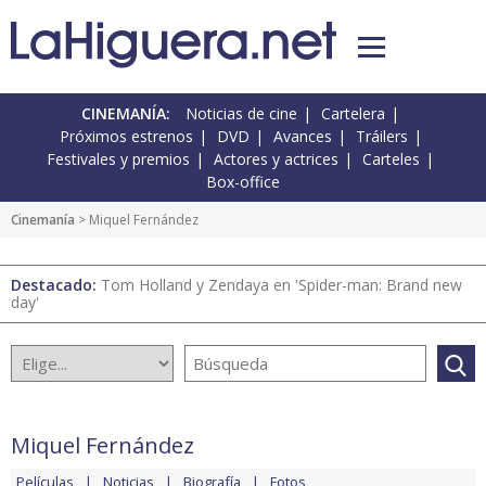
CINEMANÍA:
Noticias de cine
Cartelera
Próximos estrenos
DVD
Avances
Tráilers
Festivales y premios
Actores y actrices
Carteles
Box-office
Cinemanía
> Miquel Fernández
Destacado:
Tom Holland y Zendaya en 'Spider-man: Brand new
day'
Miquel Fernández
Películas
Noticias
Biografía
Fotos