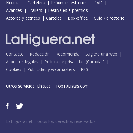
Noticias
Cartelera
Próximos estrenos
DVD
Avances
Tráilers
Festivales + premios
Actores y actrices
Carteles
Box-office
Guía / directorio
Contacto
Redacción
Recomienda
Sugiere una web
Aspectos legales
Política de privacidad
(
Cambiar
)
Cookies
Publicidad y webmasters
RSS
Otros servicios:
Chistes
|
Top10Listas.com
LaHiguera.net. Todos los derechos reservados