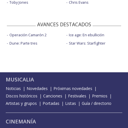
Toby Jones
Chris Evans
AVANCES DESTACADOS
Operación Camarón 2
Ice age: En ebullición
Dune: Parte tres
Star Wars: Starfighter
MUSICALIA
Noticias
Novedades
Próximas novedades
Discos históricos
Canciones
Festivales
Premios
Artistas y grupos
Portadas
Listas
Guía / directorio
CINEMANÍA