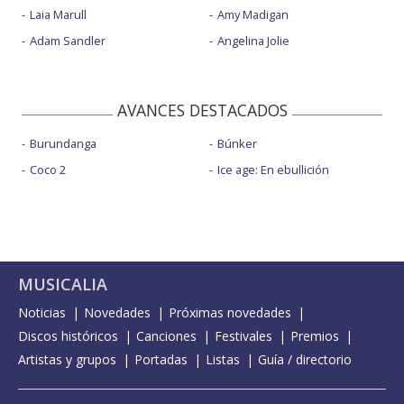
Laia Marull
Amy Madigan
Adam Sandler
Angelina Jolie
AVANCES DESTACADOS
Burundanga
Búnker
Coco 2
Ice age: En ebullición
MUSICALIA
Noticias
Novedades
Próximas novedades
Discos históricos
Canciones
Festivales
Premios
Artistas y grupos
Portadas
Listas
Guía / directorio