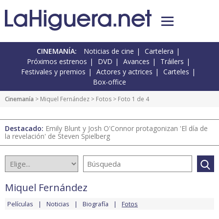
CINEMANÍA:
Noticias de cine
Cartelera
Próximos estrenos
DVD
Avances
Tráilers
Festivales y premios
Actores y actrices
Carteles
Box-office
Cinemanía
>
Miquel Fernández
>
Fotos
> Foto 1 de 4
Destacado:
Emily Blunt y Josh O'Connor protagonizan 'El día de
la revelación' de Steven Spielberg
Miquel Fernández
Películas
Noticias
Biografía
Fotos