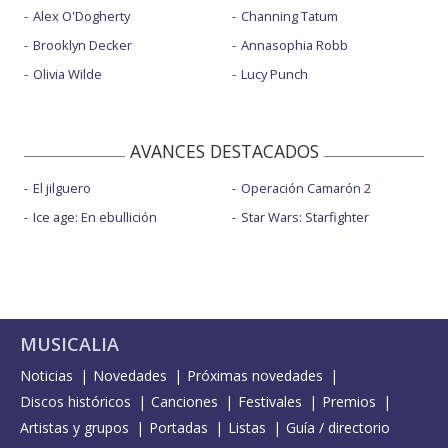
Alex O'Dogherty
Channing Tatum
Brooklyn Decker
Annasophia Robb
Olivia Wilde
Lucy Punch
AVANCES DESTACADOS
El jilguero
Operación Camarón 2
Ice age: En ebullición
Star Wars: Starfighter
MUSICALIA
Noticias
Novedades
Próximas novedades
Discos históricos
Canciones
Festivales
Premios
Artistas y grupos
Portadas
Listas
Guía / directorio