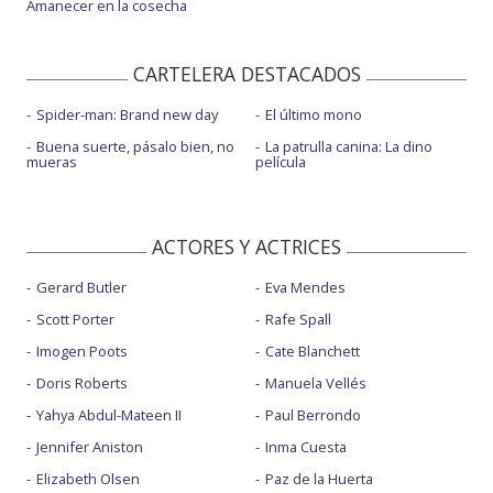
Amanecer en la cosecha
CARTELERA DESTACADOS
Spider-man: Brand new day
El último mono
Buena suerte, pásalo bien, no
La patrulla canina: La dino
mueras
película
ACTORES Y ACTRICES
Gerard Butler
Eva Mendes
Scott Porter
Rafe Spall
Imogen Poots
Cate Blanchett
Doris Roberts
Manuela Vellés
Yahya Abdul-Mateen II
Paul Berrondo
Jennifer Aniston
Inma Cuesta
Elizabeth Olsen
Paz de la Huerta