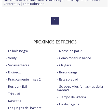
Canterbury
Lara Robinson
1
PROXIMOS ESTRENOS
La bola negra
Noche de paz 2
Verity
Cómo robar un banco
Sacamantecas
Clayface
El director
Burundanga
Prácticamente magia 2
Esta soledad
Resident Evil
Scrooge y los fantasmas de la
Navidad
Trinidad
Tiempo de victoria
Karateka
Fiesta pagäna
Los juegos del hambre: