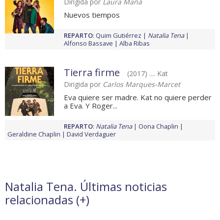
Dirigida por
Laura Mañá
Nuevos tiempos
REPARTO
:
Quim Gutiérrez
Natalia Tena
Alfonso Bassave
Alba Ribas
Tierra firme
(2017) .... Kat
Dirigida por
Carlos Marques-Marcet
Eva quiere ser madre. Kat no quiere perder
a Eva. Y Roger...
REPARTO
:
Natalia Tena
Oona Chaplin
Geraldine Chaplin
David Verdaguer
Natalia Tena. Últimas noticias
relacionadas (
+
)