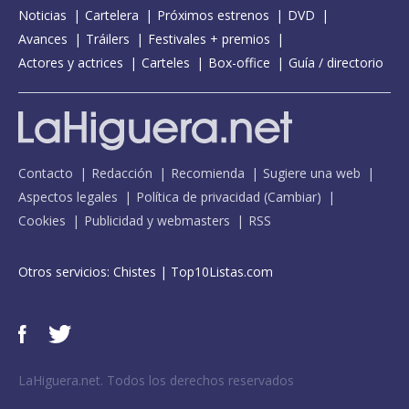
Noticias
Cartelera
Próximos estrenos
DVD
Avances
Tráilers
Festivales + premios
Actores y actrices
Carteles
Box-office
Guía / directorio
Contacto
Redacción
Recomienda
Sugiere una web
Aspectos legales
Política de privacidad
(
Cambiar
)
Cookies
Publicidad y webmasters
RSS
Otros servicios:
Chistes
|
Top10Listas.com
LaHiguera.net. Todos los derechos reservados