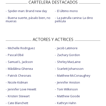
CARTELERA DESTACADOS
Spider-man: Brand new day
El último mono
Buena suerte, pásalo bien, no
La patrulla canina: La dino
mueras
película
ACTORES Y ACTRICES
Michelle Rodriguez
Jacob Latimore
Pascal Elbé
Zachary Gordon
Samuel L. Jackson
Shirley MacLaine
Mãdãlina Ghenea
Scarlett Johansson
Patrick Chesnais
Matthew McConaughey
Nicole Kidman
Jennifer Aniston
Jennifer Love Hewitt
Tom Wilkinson
Kristen Stewart
Matthew Goode
Cate Blanchett
Kathryn Hahn