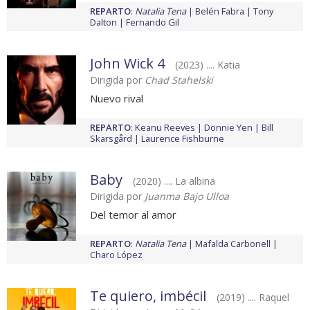
REPARTO
:
Natalia Tena
Belén Fabra
Tony
Dalton
Fernando Gil
John Wick 4
(2023) .... Katia
Dirigida por
Chad Stahelski
Nuevo rival
REPARTO
:
Keanu Reeves
Donnie Yen
Bill
Skarsgård
Laurence Fishburne
Baby
(2020) .... La albina
Dirigida por
Juanma Bajo Ulloa
Del temor al amor
REPARTO
:
Natalia Tena
Mafalda Carbonell
Charo López
Te quiero, imbécil
(2019) .... Raquel