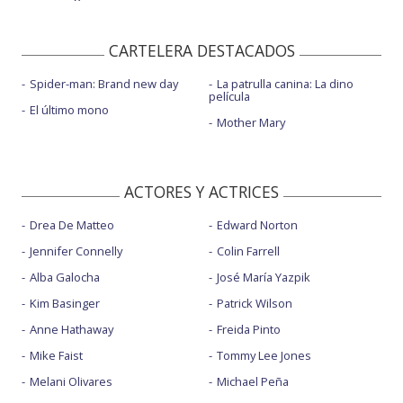
CARTELERA DESTACADOS
Spider-man: Brand new day
La patrulla canina: La dino
película
El último mono
Mother Mary
ACTORES Y ACTRICES
Drea De Matteo
Edward Norton
Jennifer Connelly
Colin Farrell
Alba Galocha
José María Yazpik
Kim Basinger
Patrick Wilson
Anne Hathaway
Freida Pinto
Mike Faist
Tommy Lee Jones
Melani Olivares
Michael Peña