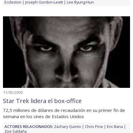
Eccleston
Joseph Gordon-Levitt
Lee Byung-Hun
11/05/2009
Star Trek lidera el box-office
72,5 millones de dólares de recaudación en su primer fin de
semana en los cines de Estados Unidos
ACTORES RELACIONADOS:
Zachary Quinto
Chris Pine
Eric Bana
Zoe Saldaña