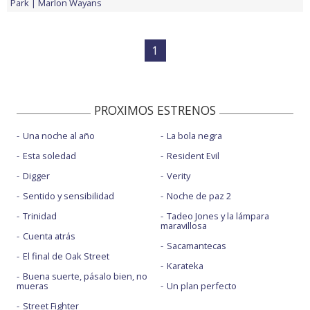
Park
Marlon Wayans
1
PROXIMOS ESTRENOS
Una noche al año
La bola negra
Esta soledad
Resident Evil
Digger
Verity
Sentido y sensibilidad
Noche de paz 2
Trinidad
Tadeo Jones y la lámpara
maravillosa
Cuenta atrás
Sacamantecas
El final de Oak Street
Karateka
Buena suerte, pásalo bien, no
mueras
Un plan perfecto
Street Fighter