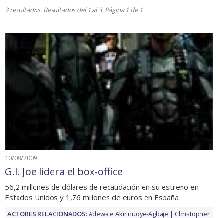
3 resultados. Resultados del 1 al 3. Página 1 de 1
10/08/2009
G.I. Joe lidera el box-office
56,2 millones de dólares de recaudación en su estreno en
Estados Unidos y 1,76 millones de euros en España
ACTORES RELACIONADOS:
Adewale Akinnuoye-Agbaje
Christopher