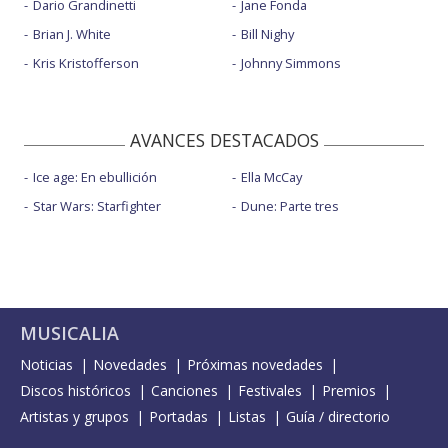
Dario Grandinetti
Jane Fonda
Brian J. White
Bill Nighy
Kris Kristofferson
Johnny Simmons
AVANCES DESTACADOS
Ice age: En ebullición
Ella McCay
Star Wars: Starfighter
Dune: Parte tres
MUSICALIA
Noticias
Novedades
Próximas novedades
Discos históricos
Canciones
Festivales
Premios
Artistas y grupos
Portadas
Listas
Guía / directorio