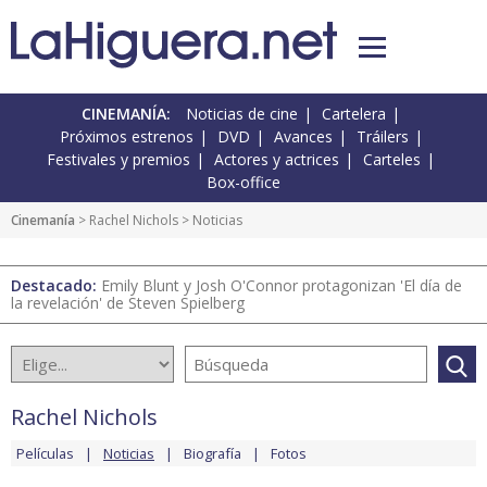
CINEMANÍA:
Noticias de cine
Cartelera
Próximos estrenos
DVD
Avances
Tráilers
Festivales y premios
Actores y actrices
Carteles
Box-office
Cinemanía
>
Rachel Nichols
> Noticias
Destacado:
Emily Blunt y Josh O'Connor protagonizan 'El día de
la revelación' de Steven Spielberg
Rachel Nichols
Películas
Noticias
Biografía
Fotos