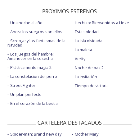
PROXIMOS ESTRENOS
Una noche al año
Hechizo: Bienvenidos a Hexe
Ahora los suegros son ellos
Esta soledad
Scrooge y los fantasmas de la
La isla olvidada
Navidad
La maleta
Los juegos del hambre:
Amanecer en la cosecha
Verity
Prácticamente magia 2
Noche de paz 2
La constelación del perro
La invitación
Street Fighter
Tiempo de victoria
Un plan perfecto
En el corazón de la bestia
CARTELERA DESTACADOS
Spider-man: Brand new day
Mother Mary