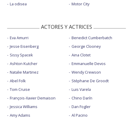
La odisea
Motor City
ACTORES Y ACTRICES
Eva Amurri
Benedict Cumberbatch
Jesse Eisenberg
George Clooney
Sissy Spacek
Aina Clotet
Ashton Kutcher
Emmanuelle Devos
Natalie Martinez
Wendy Crewson
Abel Folk
Stéphane De Groodt
Tom Cruise
Luis Varela
François-Xavier Demaison
Chino Darín
Jessica Williams
Dan Fogler
Amy Adams
Al Pacino