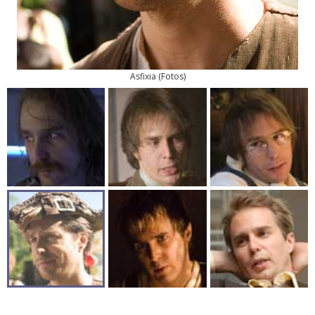
Asfixia
(
Fotos
)