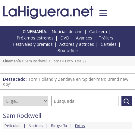
CINEMANÍA:
Noticias de cine
Cartelera
Próximos estrenos
DVD
Avances
Tráilers
Festivales y premios
Actores y actrices
Carteles
Box-office
Cinemanía
>
Sam Rockwell
>
Fotos
> Foto 3 de 22
Destacado:
Tom Holland y Zendaya en 'Spider-man: Brand new
day'
Sam Rockwell
Películas
Noticias
Biografía
Fotos