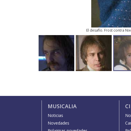
El desafío. Frost contra Ni
MUSICALIA
C
Noticias
Not
Novedades
Car
Próximas novedades
Pr