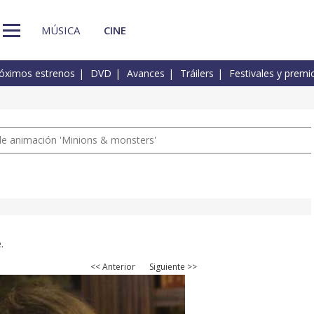
MÚSICA
CINE
óximos estrenos
DVD
Avances
Tráilers
Festivales y premi
a de animación 'Minions & monsters'
.
<< Anterior
Siguiente >>