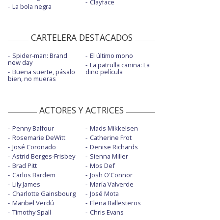
Clayface
La bola negra
CARTELERA DESTACADOS
Spider-man: Brand
El último mono
new day
La patrulla canina: La
Buena suerte, pásalo
dino película
bien, no mueras
ACTORES Y ACTRICES
Penny Balfour
Mads Mikkelsen
Rosemarie DeWitt
Catherine Frot
José Coronado
Denise Richards
Astrid Berges-Frisbey
Sienna Miller
Brad Pitt
Mos Def
Carlos Bardem
Josh O'Connor
Lily James
María Valverde
Charlotte Gainsbourg
José Mota
Maribel Verdú
Elena Ballesteros
Timothy Spall
Chris Evans