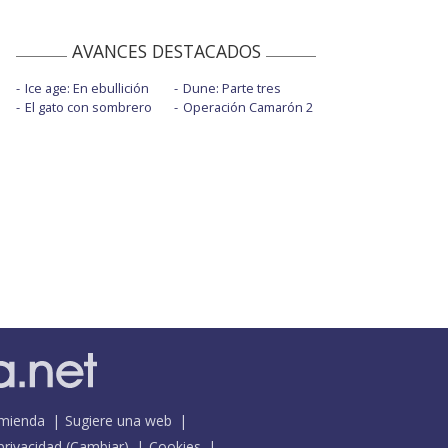
AVANCES DESTACADOS
Ice age: En ebullición
Dune: Parte tres
El gato con sombrero
Operación Camarón 2
mienda
Sugiere una web
 privacidad
(
Cambiar
)
Cookies