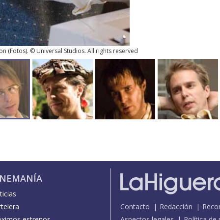
xon
(
Fotos
). © Universal Studios. All rights reserved
INEMANÍA
icias
telera
Contacto
Redacción
Reco
óximos estrenos
Aspectos legales
Política de