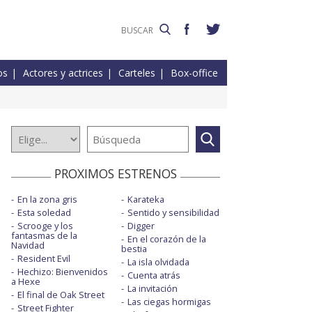
os
Actores y actrices
Carteles
Box-office
PROXIMOS ESTRENOS
En la zona gris
Karateka
Esta soledad
Sentido y sensibilidad
Scrooge y los
Digger
fantasmas de la
En el corazón de la
Navidad
bestia
Resident Evil
La isla olvidada
Hechizo: Bienvenidos
Cuenta atrás
a Hexe
La invitación
El final de Oak Street
Las ciegas hormigas
Street Fighter