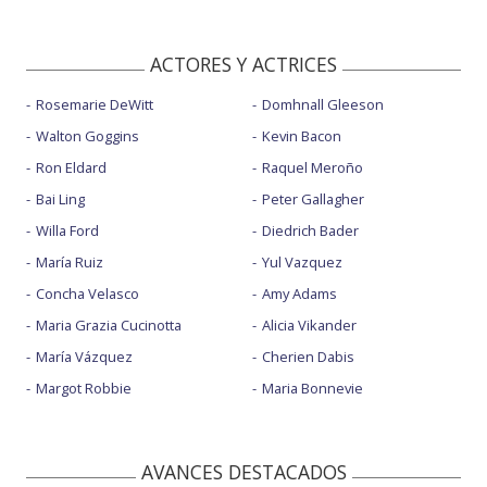
ACTORES Y ACTRICES
Rosemarie DeWitt
Domhnall Gleeson
Walton Goggins
Kevin Bacon
Ron Eldard
Raquel Meroño
Bai Ling
Peter Gallagher
Willa Ford
Diedrich Bader
María Ruiz
Yul Vazquez
Concha Velasco
Amy Adams
Maria Grazia Cucinotta
Alicia Vikander
María Vázquez
Cherien Dabis
Margot Robbie
Maria Bonnevie
AVANCES DESTACADOS