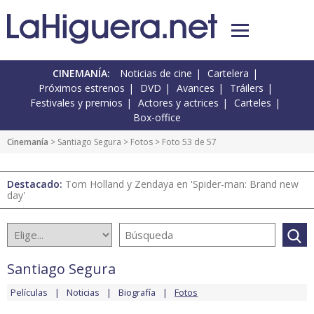
CINEMANÍA:
Noticias de cine
Cartelera
Próximos estrenos
DVD
Avances
Tráilers
Festivales y premios
Actores y actrices
Carteles
Box-office
Cinemanía
>
Santiago Segura
>
Fotos
> Foto 53 de 57
Destacado:
Tom Holland y Zendaya en 'Spider-man: Brand new
day'
Santiago Segura
Películas
Noticias
Biografía
Fotos