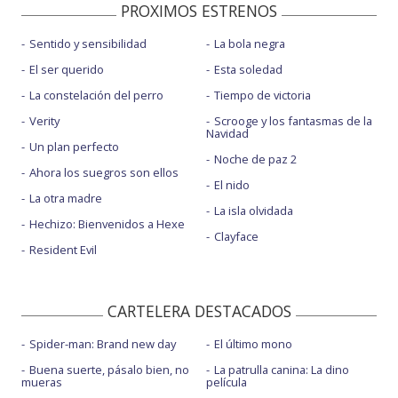
PROXIMOS ESTRENOS
Sentido y sensibilidad
La bola negra
El ser querido
Esta soledad
La constelación del perro
Tiempo de victoria
Verity
Scrooge y los fantasmas de la
Navidad
Un plan perfecto
Noche de paz 2
Ahora los suegros son ellos
El nido
La otra madre
La isla olvidada
Hechizo: Bienvenidos a Hexe
Clayface
Resident Evil
CARTELERA DESTACADOS
Spider-man: Brand new day
El último mono
Buena suerte, pásalo bien, no
La patrulla canina: La dino
mueras
película