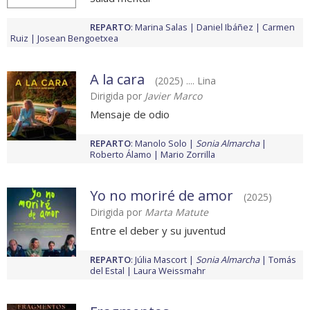
REPARTO
:
Marina Salas
Daniel Ibáñez
Carmen
Ruiz
Josean Bengoetxea
A la cara
(2025) .... Lina
Dirigida por
Javier Marco
Mensaje de odio
REPARTO
:
Manolo Solo
Sonia Almarcha
Roberto Álamo
Mario Zorrilla
Yo no moriré de amor
(2025)
Dirigida por
Marta Matute
Entre el deber y su juventud
REPARTO
:
Júlia Mascort
Sonia Almarcha
Tomás
del Estal
Laura Weissmahr