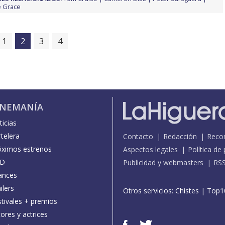
 Grace
1
2
3
4
INEMANÍA
icias
telera
Contacto
Redacción
Reco
óximos estrenos
Aspectos legales
Política de
D
Publicidad y webmasters
RS
ances
ilers
Otros servicios:
Chistes
|
Top1
stivales + premios
ores y actrices