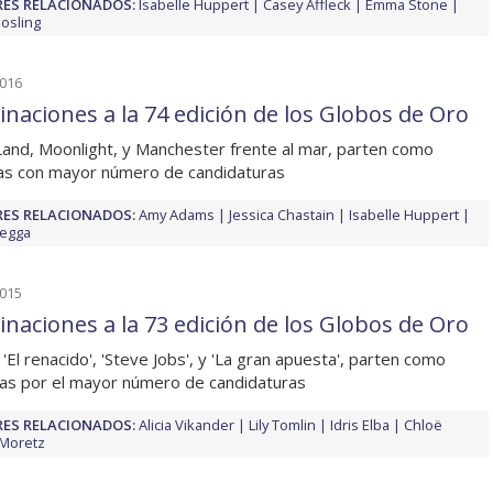
ES RELACIONADOS:
Isabelle Huppert
Casey Affleck
Emma Stone
osling
2016
naciones a la 74 edición de los Globos de Oro
Land, Moonlight, y Manchester frente al mar, parten como
las con mayor número de candidaturas
ES RELACIONADOS:
Amy Adams
Jessica Chastain
Isabelle Huppert
Negga
2015
naciones a la 73 edición de los Globos de Oro
, 'El renacido', 'Steve Jobs', y 'La gran apuesta', parten como
tas por el mayor número de candidaturas
ES RELACIONADOS:
Alicia Vikander
Lily Tomlin
Idris Elba
Chloë
Moretz