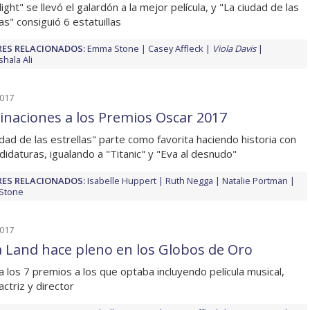
ght" se llevó el galardón a la mejor película, y "La ciudad de las
as" consiguió 6 estatuillas
ES RELACIONADOS:
Emma Stone
Casey Affleck
Viola Davis
hala Ali
2017
naciones a los Premios Oscar 2017
udad de las estrellas" parte como favorita haciendo historia con
didaturas, igualando a "Titanic" y "Eva al desnudo"
ES RELACIONADOS:
Isabelle Huppert
Ruth Negga
Natalie Portman
Stone
2017
a Land hace pleno en los Globos de Oro
va los 7 premios a los que optaba incluyendo película musical,
actriz y director