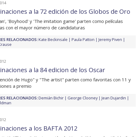
2014
naciones a la 72 edición de los Globos de Oro
an', 'Boyhood' y 'The imitation game' parten como películas
tas con el mayor número de candidaturas
ES RELACIONADOS:
Kate Beckinsale
Paula Patton
Jeremy Piven
Krause
2012
naciones a la 84 edicion de los Oscar
vención de Hugo" y "The artist" parten como favoritas con 11 y
iones a premio
ES RELACIONADOS:
Demián Bichir
George Clooney
Jean Dujardin
Oldman
2012
naciones a los BAFTA 2012