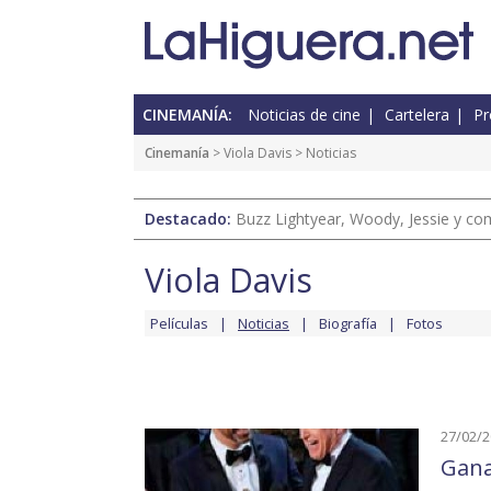
CINEMANÍA:
Noticias de cine
Cartelera
Pr
Cinemanía
>
Viola Davis
> Noticias
Destacado:
Buzz Lightyear, Woody, Jessie y com
Viola Davis
Películas
Noticias
Biografía
Fotos
27/02/
Gana