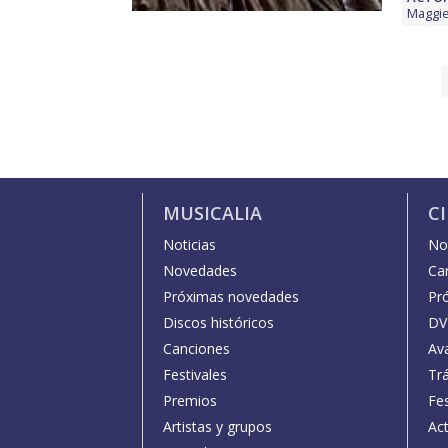
Maggie
MUSICALIA
C
Noticias
Not
Novedades
Car
Próximas novedades
Pr
Discos históricos
DV
Canciones
Av
Festivales
Trá
Premios
Fe
Artistas y grupos
Act