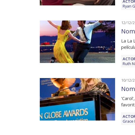
ACTOR
Ryan G
12/12/
Nomi
La La 
pelícu
ACTOR
Ruth 
10/12/
Nomi
'Carol'
favori
ACTOR
Grace 