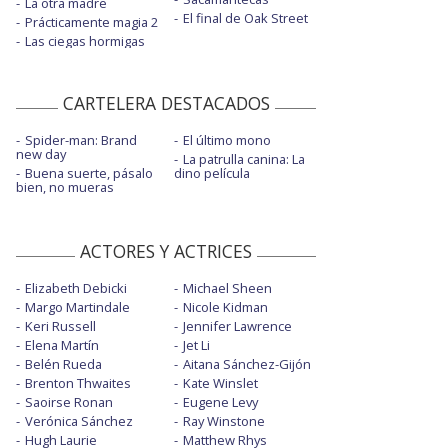
La otra madre
El final de Oak Street
Prácticamente magia 2
Las ciegas hormigas
CARTELERA DESTACADOS
Spider-man: Brand
El último mono
new day
La patrulla canina: La
Buena suerte, pásalo
dino película
bien, no mueras
ACTORES Y ACTRICES
Elizabeth Debicki
Michael Sheen
Margo Martindale
Nicole Kidman
Keri Russell
Jennifer Lawrence
Elena Martín
Jet Li
Belén Rueda
Aitana Sánchez-Gijón
Brenton Thwaites
Kate Winslet
Saoirse Ronan
Eugene Levy
Verónica Sánchez
Ray Winstone
Hugh Laurie
Matthew Rhys