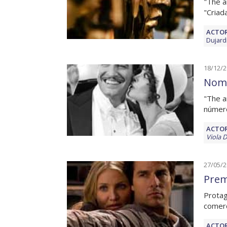
"The a
"Criad
ACTOR
Dujard
18/12/
Nomi
"The a
número
ACTOR
Viola D
27/05/
Prem
Protag
comerc
ACTOR