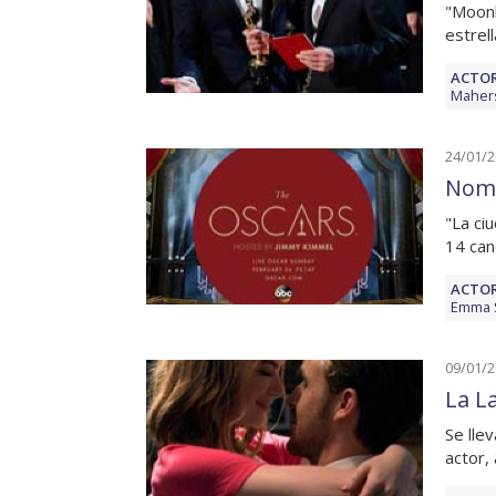
"Moonli
estrell
ACTOR
Mahers
24/01/
Nomi
"La ci
14 can
ACTOR
Emma 
09/01/
La L
Se lle
actor, 