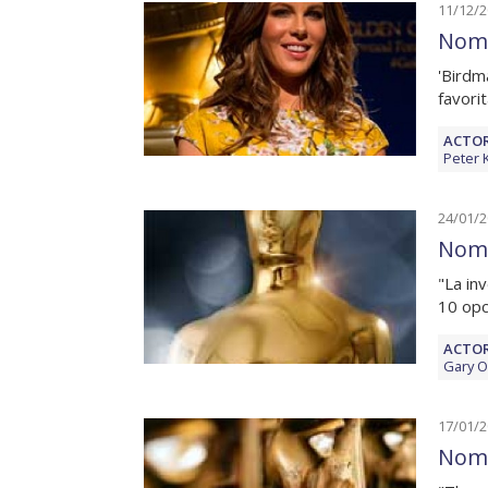
11/12/
Nomi
'Birdm
favori
ACTOR
Peter 
24/01/
Nomi
"La in
10 opc
ACTOR
Gary 
17/01/
Nomi