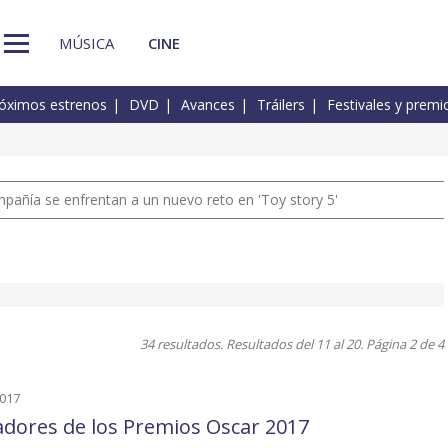
MÚSICA
CINE
óximos estrenos
DVD
Avances
Tráilers
Festivales y premi
pañía se enfrentan a un nuevo reto en 'Toy story 5'
34 resultados. Resultados del 11 al 20. Página 2 de 4
2017
dores de los Premios Oscar 2017