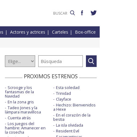
os
Actores y actrices
Carteles
Box-office
PROXIMOS ESTRENOS
Scrooge y los
Esta soledad
fantasmas de la
Trinidad
Navidad
Clayface
En la zona gris
Hechizo: Bienvenidos
Tadeo Jones y la
a Hexe
lámpara maravillosa
En el corazón de la
Cuenta atrás
bestia
Los juegos del
La isla olvidada
hambre: Amanecer en
Resident Evil
la cosecha
Sacamantecas