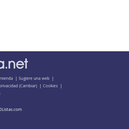
mienda
Sugiere una web
 privacidad
(
Cambiar
)
Cookies
S
0Listas.com