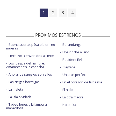
1
2
3
4
PROXIMOS ESTRENOS
Buena suerte, pásalo bien, no
Burundanga
mueras
Una noche al año
Hechizo: Bienvenidos a Hexe
Resident Evil
Los juegos del hambre:
Amanecer en la cosecha
Clayface
Ahora los suegros son ellos
Un plan perfecto
Las ciegas hormigas
En el corazón de la bestia
La maleta
El nido
La isla olvidada
La otra madre
Tadeo Jones y la lámpara
Karateka
maravillosa