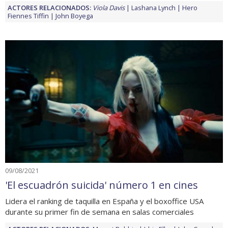
ACTORES RELACIONADOS:
Viola Davis
Lashana Lynch
Hero
Fiennes Tiffin
John Boyega
09/08/2021
'El escuadrón suicida' número 1 en cines
Lidera el ranking de taquilla en España y el boxoffice USA
durante su primer fin de semana en salas comerciales