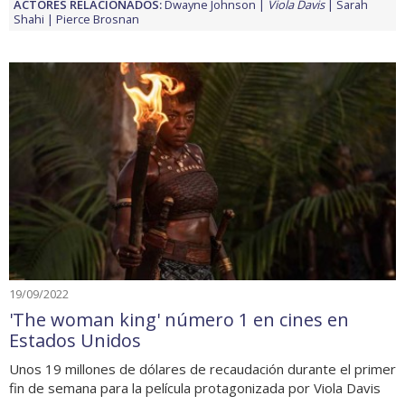
ACTORES RELACIONADOS:
Dwayne Johnson
Viola Davis
Sarah
Shahi
Pierce Brosnan
19/09/2022
'The woman king' número 1 en cines en
Estados Unidos
Unos 19 millones de dólares de recaudación durante el primer
fin de semana para la película protagonizada por Viola Davis