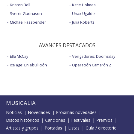
Kristen Bell
Katie Holmes
Sverrir Gudnason
Unax Ugalde
Michael Fassbender
Julia Roberts
AVANCES DESTACADOS
Ella McCay
Vengadores: Doomsday
Ice age: En ebullición
Operación Camarón 2
MUSICALIA
Noticias
Novedades
Próximas novedades
Discos históricos
Canciones
Festivales
Premios
Artistas y grupos
Portadas
Listas
Guía / directorio