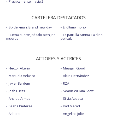
Prácticamente magia 2
CARTELERA DESTACADOS
Spider-man: Brand new day
El último mono
Buena suerte, pásalo bien, no
La patrulla canina: La dino
mueras
película
ACTORES Y ACTRICES
Héctor Alterio
Meagan Good
Manuela Velasco
Alain Hernández
Javier Bardem
RZA
Josh Lucas
Seann William Scott
Ana de Armas
Silvia Abascal
Sasha Pieterse
Kad Merad
Ashanti
Angelina Jolie