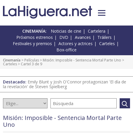
CINEMANÍA:
Noticias de cine
Cartelera
Próximos estrenos
DVD
Avances
Tráilers
Festivales y premios
Actores y actrices
Carteles
Box-office
Cinemanía
> Películas >
Misión: Imposible - Sentencia Mortal Parte Uno
>
Carteles
> Cartel 3 de 9
Destacado:
Emily Blunt y Josh O'Connor protagonizan 'El día de
la revelación' de Steven Spielberg
Misión: Imposible - Sentencia Mortal Parte
Uno