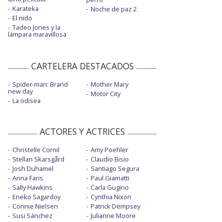
Karateka
Noche de paz 2
El nido
Tadeo Jones y la
lámpara maravillosa
CARTELERA DESTACADOS
Spider-man: Brand
Mother Mary
new day
Motor City
La odisea
ACTORES Y ACTRICES
Christelle Cornil
Amy Poehler
Stellan Skarsgård
Claudio Bisio
Josh Duhamel
Santiago Segura
Anna Faris
Paul Giamatti
Sally Hawkins
Carla Gugino
Eneko Sagardoy
Cynthia Nixon
Connie Nielsen
Patrick Dempsey
Susi Sánchez
Julianne Moore