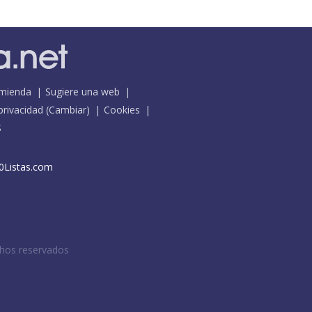
mienda
Sugiere una web
 privacidad
(
Cambiar
)
Cookies
S
0Listas.com
chos reservados