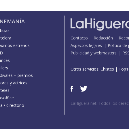
INEMANÍA
icias
telera
Contacto
Redacción
Reco
óximos estrenos
Aspectos legales
Política de
D
Publicidad y webmasters
RS
ances
ilers
Otros servicios:
Chistes
|
Top1
stivales + premios
ores y actrices
teles
x-office
LaHiguera.net. Todos los dere
a / directorio