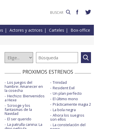
os
Actores y actrices
Carteles
Box-office
PROXIMOS ESTRENOS
Los juegos del
Trinidad
hambre: Amanecer en
Resident Evil
la cosecha
Un plan perfecto
Hechizo: Bienvenidos
El último mono
a Hexe
Prácticamente magia 2
Scrooge y los
fantasmas de la
La bola negra
Navidad
Ahora los suegros
El ser querido
son ellos
La patrulla canina: La
La constelación del
dino película
perro