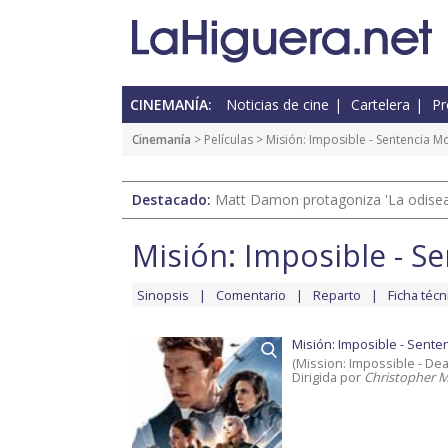
CINEMANÍA:
Noticias de cine
Cartelera
Pr
Cinemanía
> Películas >
Misión: Imposible - Sentencia M
Destacado:
Matt Damon protagoniza 'La odisea'
Misión: Imposible - S
Sinopsis
Comentario
Reparto
Ficha técn
Misión: Imposible - Sente
(Mission: Impossible - De
Dirigida por
Christopher 