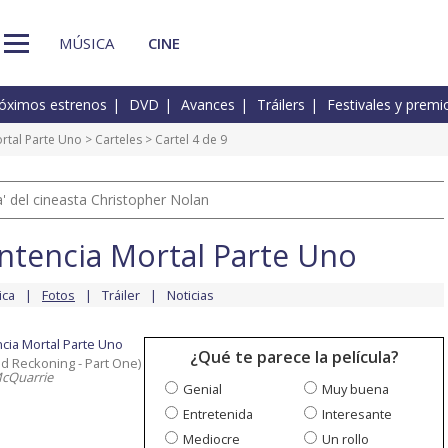
MÚSICA
CINE
óximos estrenos
DVD
Avances
Tráilers
Festivales y premi
ortal Parte Uno
>
Carteles
> Cartel 4 de 9
 del cineasta Christopher Nolan
entencia Mortal Parte Uno
ica
Fotos
Tráiler
Noticias
ncia Mortal Parte Uno
¿Qué te parece la película?
ad Reckoning - Part One)
McQuarrie
Genial
Muy buena
Entretenida
Interesante
Mediocre
Un rollo