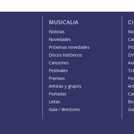
MUSICALIA
C
Noticias
Not
Novedades
Car
Próximas novedades
Pr
Discos históricos
DV
Canciones
Av
Festivales
Trá
Premios
Fe
Artistas y grupos
Act
Portadas
Car
Listas
Bo
Guía / directorio
Guí