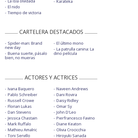
La isla olvidada
Karateka
El nido
Tiempo de victoria
CARTELERA DESTACADOS
Spider-man: Brand
El último mono
new day
La patrulla canina: La
Buena suerte, pásalo
dino película
bien, no mueras
ACTORES Y ACTRICES
Ivana Baquero
Naveen Andrews
Pablo Schreiber
Dani Rovira
Russell Crowe
Daisy Ridley
Florian Lukas
Omar Sy
Dan Stevens
John D'Leo
Jessica Chastain
Pierfrancesco Favino
Mark Ruffalo
Diane Keaton
Mathieu Amalric
Olivia Crocicchia
Toni Servillo
Hiroyuki Sanada