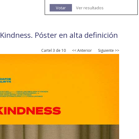
Votar
Ver resultados
f Kindness. Póster en alta definición
Cartel 3 de 10
<< Anterior
Siguiente >>