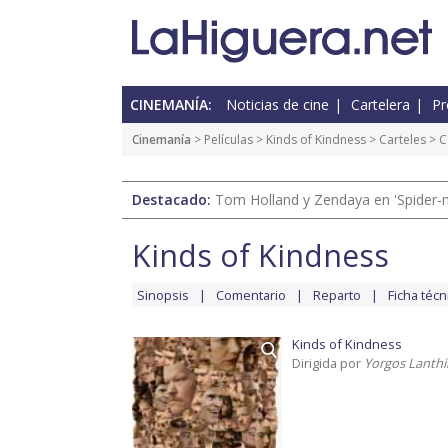
CINEMANÍA:
Noticias de cine
Cartelera
Pr
Cinemanía
> Películas >
Kinds of Kindness
>
Carteles
> C
Destacado:
Tom Holland y Zendaya en 'Spider-
Kinds of Kindness
Sinopsis
Comentario
Reparto
Ficha técn
Kinds of Kindness
Dirigida por
Yorgos Lanth