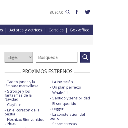
os
Actores y actrices
Carteles
Box-office
PROXIMOS ESTRENOS
Tadeo Jones y la
La invitación
lámpara maravillosa
Un plan perfecto
Scrooge y los
Whalefall
fantasmas de la
Sentido y sensibilidad
Navidad
El ser querido
Clayface
Digger
En el corazón de la
bestia
La constelación del
perro
Hechizo: Bienvenidos
a Hexe
Sacamantecas