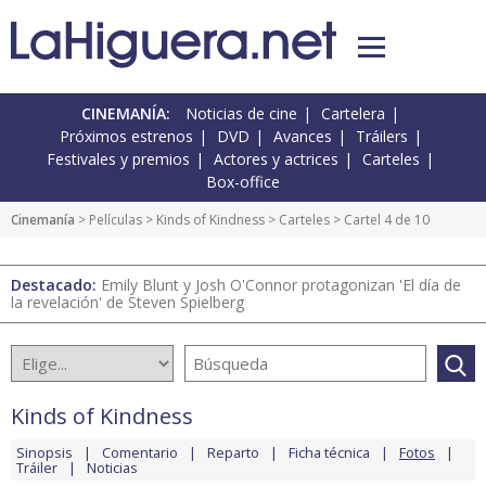
CINEMANÍA:
Noticias de cine
Cartelera
Próximos estrenos
DVD
Avances
Tráilers
Festivales y premios
Actores y actrices
Carteles
Box-office
Cinemanía
> Películas >
Kinds of Kindness
>
Carteles
> Cartel 4 de 10
Destacado:
Emily Blunt y Josh O'Connor protagonizan 'El día de
la revelación' de Steven Spielberg
Kinds of Kindness
Sinopsis
Comentario
Reparto
Ficha técnica
Fotos
Tráiler
Noticias