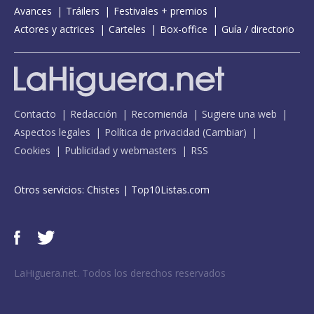
Avances
Tráilers
Festivales + premios
Actores y actrices
Carteles
Box-office
Guía / directorio
Contacto
Redacción
Recomienda
Sugiere una web
Aspectos legales
Política de privacidad
(
Cambiar
)
Cookies
Publicidad y webmasters
RSS
Otros servicios:
Chistes
|
Top10Listas.com
LaHiguera.net. Todos los derechos reservados