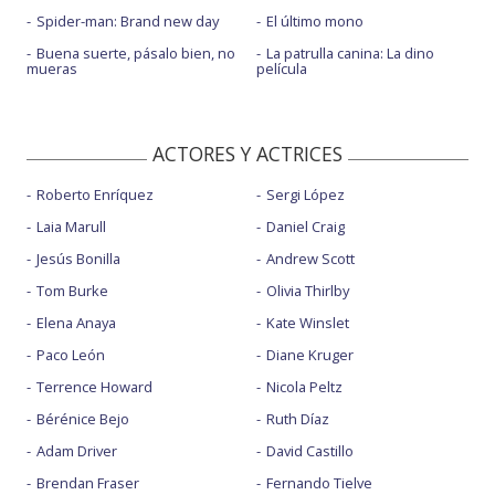
Spider-man: Brand new day
El último mono
Buena suerte, pásalo bien, no
La patrulla canina: La dino
mueras
película
ACTORES Y ACTRICES
Roberto Enríquez
Sergi López
Laia Marull
Daniel Craig
Jesús Bonilla
Andrew Scott
Tom Burke
Olivia Thirlby
Elena Anaya
Kate Winslet
Paco León
Diane Kruger
Terrence Howard
Nicola Peltz
Bérénice Bejo
Ruth Díaz
Adam Driver
David Castillo
Brendan Fraser
Fernando Tielve