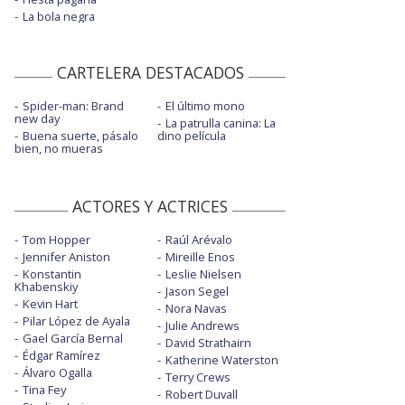
La bola negra
CARTELERA DESTACADOS
Spider-man: Brand
El último mono
new day
La patrulla canina: La
Buena suerte, pásalo
dino película
bien, no mueras
ACTORES Y ACTRICES
Tom Hopper
Raúl Arévalo
Jennifer Aniston
Mireille Enos
Konstantin
Leslie Nielsen
Khabenskiy
Jason Segel
Kevin Hart
Nora Navas
Pilar López de Ayala
Julie Andrews
Gael García Bernal
David Strathairn
Édgar Ramírez
Katherine Waterston
Álvaro Ogalla
Terry Crews
Tina Fey
Robert Duvall