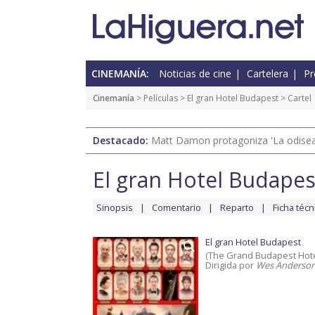
CINEMANÍA:
Noticias de cine
Cartelera
Pr
Cinemanía
> Películas >
El gran Hotel Budapest
> Cartel
Destacado:
Matt Damon protagoniza 'La odisea'
El gran Hotel Budapes
Sinopsis
Comentario
Reparto
Ficha técn
El gran Hotel Budapest
(The Grand Budapest Hote
Dirigida por
Wes Anderso