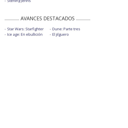
Sterling Jerins
AVANCES DESTACADOS
Star Wars: Starfighter
Dune: Parte tres
Ice age: En ebullición
El jilguero