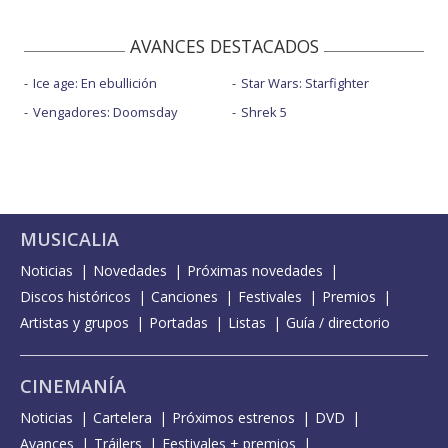
AVANCES DESTACADOS
Ice age: En ebullición
Star Wars: Starfighter
Vengadores: Doomsday
Shrek 5
MUSICALIA
Noticias
Novedades
Próximas novedades
Discos históricos
Canciones
Festivales
Premios
Artistas y grupos
Portadas
Listas
Guía / directorio
CINEMANÍA
Noticias
Cartelera
Próximos estrenos
DVD
Avances
Tráilers
Festivales + premios