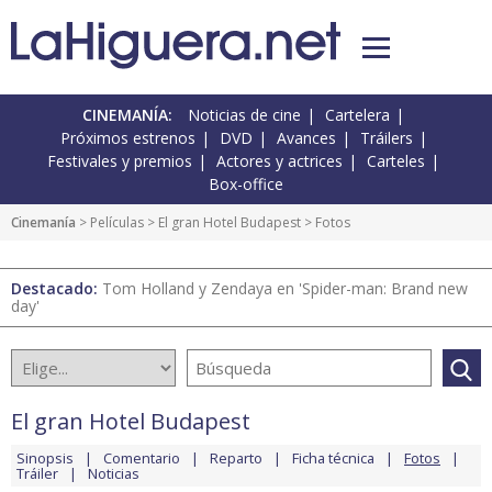
CINEMANÍA:
Noticias de cine
Cartelera
Próximos estrenos
DVD
Avances
Tráilers
Festivales y premios
Actores y actrices
Carteles
Box-office
Cinemanía
> Películas >
El gran Hotel Budapest
> Fotos
Destacado:
Tom Holland y Zendaya en 'Spider-man: Brand new
day'
El gran Hotel Budapest
Sinopsis
Comentario
Reparto
Ficha técnica
Fotos
Tráiler
Noticias