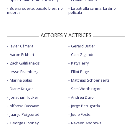
Buena suerte, pásalo bien, no
La patrulla canina: La dino
mueras
película
ACTORES Y ACTRICES
Javier Cámara
Gerard Butler
Aaron Eckhart
Cam Gigandet
Zach Galifianakis
Katy Perry
Jesse Eisenberg
Elliot Page
Marina Salas
Matthias Schoenaerts
Diane Kruger
Sam Worthington
Jonathan Tucker
Andrea Duro
Alfonso Bassave
Jorge Perugorría
Juanjo Puigcorbé
Jodie Foster
George Clooney
Naveen Andrews