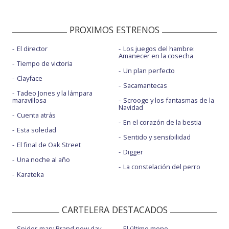
PROXIMOS ESTRENOS
El director
Los juegos del hambre:
Amanecer en la cosecha
Tiempo de victoria
Un plan perfecto
Clayface
Sacamantecas
Tadeo Jones y la lámpara
maravillosa
Scrooge y los fantasmas de la
Navidad
Cuenta atrás
En el corazón de la bestia
Esta soledad
Sentido y sensibilidad
El final de Oak Street
Digger
Una noche al año
La constelación del perro
Karateka
CARTELERA DESTACADOS
Spider-man: Brand new day
El último mono