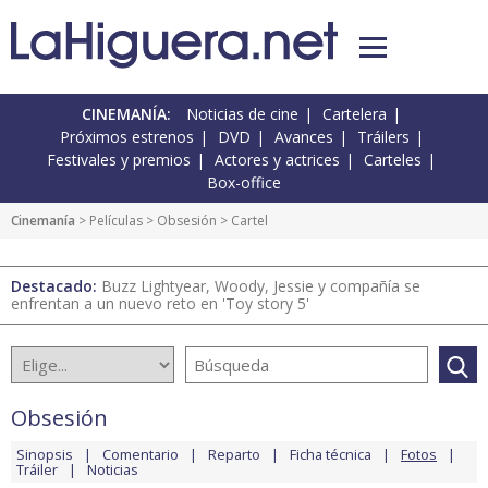
CINEMANÍA:
Noticias de cine
Cartelera
Próximos estrenos
DVD
Avances
Tráilers
Festivales y premios
Actores y actrices
Carteles
Box-office
Cinemanía
> Películas >
Obsesión
> Cartel
Destacado:
Buzz Lightyear, Woody, Jessie y compañía se
enfrentan a un nuevo reto en 'Toy story 5'
Obsesión
Sinopsis
Comentario
Reparto
Ficha técnica
Fotos
Tráiler
Noticias