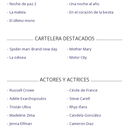
Noche de paz 2
Una noche al año
La maleta
En el corazón de la bestia
El último mono
CARTELERA DESTACADOS
Spider-man: Brand new day
Mother Mary
La odisea
Motor City
ACTORES Y ACTRICES
Russell Crowe
Cécile de France
Adèle Exarchopoulos
Steve Carell
Tristán Ulloa
Rhys Ifans
Madeline Zima
Candela González
Jenna Elfman
Cameron Diaz