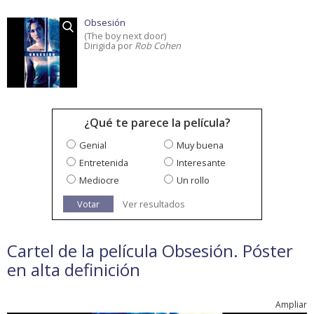
Obsesión
(The boy next door)
Dirigida por
Rob Cohen
¿Qué te parece la película?
Genial
Muy buena
Entretenida
Interesante
Mediocre
Un rollo
Votar
Ver resultados
Cartel de la película Obsesión. Póster
en alta definición
Ampliar