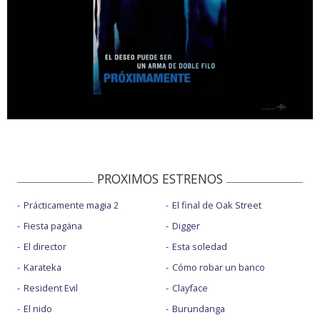
PROXIMOS ESTRENOS
Prácticamente magia 2
El final de Oak Street
Fiesta pagäna
Digger
El director
Esta soledad
Karateka
Cómo robar un banco
Resident Evil
Clayface
El nido
Burundanga