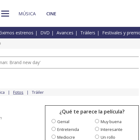
MÚSICA
CINE
óximos estrenos
DVD
Avances
Tráilers
Festivales y premi
9
man: Brand new day'
ica
Fotos
Tráiler
¿Qué te parece la película?
n
Genial
Muy buena
Entretenida
Interesante
Mediocre
Un rollo