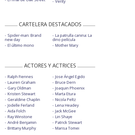
Verity
CARTELERA DESTACADOS
Spider-man: Brand
La patrulla canina: La
new day
dino película
El último mono
Mother Mary
ACTORES Y ACTRICES
Ralph Fiennes
Jose Ángel Egido
Lauren Graham
Bruce Dern
Gary Oldman
Joaquin Phoenix
Kristen Stewart
Marta Etura
Geraldine Chaplin
Nicola Peltz
Jodelle Ferland
Lena Headey
Aida Folch
Jack McGee
Ray Winstone
Lin Shaye
André Benjamin
Patrick Stewart
Brittany Murphy
Marisa Tomei