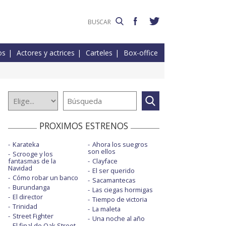
os
Actores y actrices
Carteles
Box-office
PROXIMOS ESTRENOS
Karateka
Ahora los suegros
son ellos
Scrooge y los
fantasmas de la
Clayface
Navidad
El ser querido
Cómo robar un banco
Sacamantecas
Burundanga
Las ciegas hormigas
El director
Tiempo de victoria
Trinidad
La maleta
Street Fighter
Una noche al año
El final de Oak Street