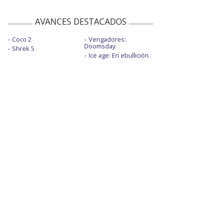
AVANCES DESTACADOS
Coco 2
Vengadores:
Doomsday
Shrek 5
Ice age: En ebullición