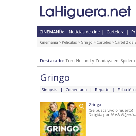
CINEMANÍA:
Noticias de cine
Cartelera
Pr
Cinemanía
> Películas >
Gringo
>
Carteles
> Cartel 2 de 
Destacado:
Tom Holland y Zendaya en 'Spider-
Gringo
Sinopsis
Comentario
Reparto
Ficha técn
Gringo
(Se busca vivo o muerto)
Dirigida por
Nash Edgerto