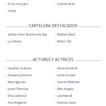
En la zona gris
Cuenta atrás
Verity
CARTELERA DESTACADOS
Spider-man: Brand new day
Mother Mary
La odisea
Motor City
ACTORES Y ACTRICES
Heather Graham
Anna Kendrick
Dwayne Johnson
Irene Escolar
Maxi Iglesias
Garret Dillahunt
Justin Theroux
Álex Angulo
Shia Labeouf
Laia Marull
Ana Wagener
Romola Garai