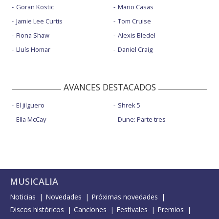
Goran Kostic
Mario Casas
Jamie Lee Curtis
Tom Cruise
Fiona Shaw
Alexis Bledel
Lluís Homar
Daniel Craig
AVANCES DESTACADOS
El jilguero
Shrek 5
Ella McCay
Dune: Parte tres
MUSICALIA
Noticias
Novedades
Próximas novedades
Discos históricos
Canciones
Festivales
Premios