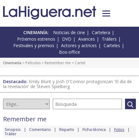
CINEMANÍA:
Noticias de cine
Cartelera
Próximos estrenos
DVD
Avances
Tráilers
Festivales y premios
Actores y actrices
Carteles
Box-office
Cinemanía
> Películas >
Remember me
> Cartel
Destacado:
Emily Blunt y Josh O'Connor protagonizan 'El día de
la revelación' de Steven Spielberg
Remember me
Sinopsis
Comentario
Reparto
Ficha técnica
Fotos
Tráiler