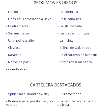
PROXIMOS ESTRENOS
El nido
Resident Evil
Hechizo: Bienvenidos a Hexe
En la zona gris
La otra madre
La isla olvidada
Sacamantecas
Las ciegas hormigas
Una noche al año
La maleta
Clayface
El final de Oak Street
Karateka
En el corazón de la bestia
Noche de paz 2
Cómo robar un banco
Cuenta atrás
CARTELERA DESTACADOS
Spider-man: Brand new day
El último mono
Buena suerte, pásalo bien, no
La patrulla canina: La dino
mueras
película