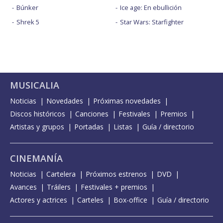
Búnker
Ice age: En ebullición
Shrek 5
Star Wars: Starfighter
MUSICALIA
Noticias
Novedades
Próximas novedades
Discos históricos
Canciones
Festivales
Premios
Artistas y grupos
Portadas
Listas
Guía / directorio
CINEMANÍA
Noticias
Cartelera
Próximos estrenos
DVD
Avances
Tráilers
Festivales + premios
Actores y actrices
Carteles
Box-office
Guía / directorio