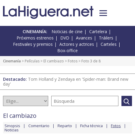
CINEMANÍA:
Noticias de cine
Cartelera
Próximos estrenos
DVD
Avances
Tráilers
Festivales y premios
Actores y actrices
Carteles
Box-office
Cinemanía
> Películas >
El cambiazo
>
Fotos
> Foto 3 de 8
Destacado:
Tom Holland y Zendaya en 'Spider-man: Brand new
day'
El cambiazo
Sinopsis
Comentario
Reparto
Ficha técnica
Fotos
Noticias