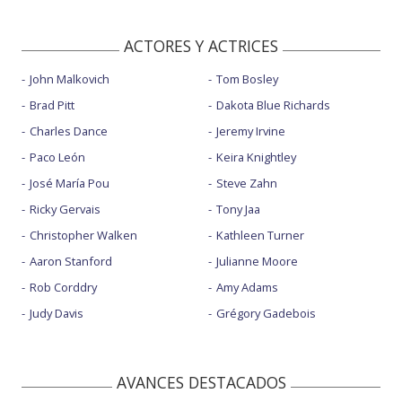
ACTORES Y ACTRICES
John Malkovich
Tom Bosley
Brad Pitt
Dakota Blue Richards
Charles Dance
Jeremy Irvine
Paco León
Keira Knightley
José María Pou
Steve Zahn
Ricky Gervais
Tony Jaa
Christopher Walken
Kathleen Turner
Aaron Stanford
Julianne Moore
Rob Corddry
Amy Adams
Judy Davis
Grégory Gadebois
AVANCES DESTACADOS