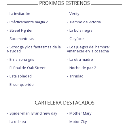
PROXIMOS ESTRENOS
La invitación
Verity
Prácticamente magia 2
Tiempo de victoria
Street Fighter
La bola negra
Sacamantecas
Clayface
Scrooge y los fantasmas de la
Los juegos del hambre:
Navidad
Amanecer en la cosecha
En la zona gris
La otra madre
El final de Oak Street
Noche de paz 2
Esta soledad
Trinidad
El ser querido
CARTELERA DESTACADOS
Spider-man: Brand new day
Mother Mary
La odisea
Motor City