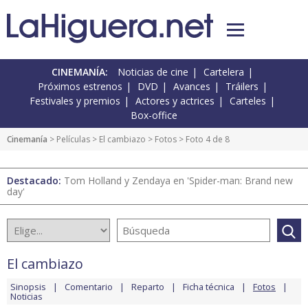
CINEMANÍA:
Noticias de cine
Cartelera
Próximos estrenos
DVD
Avances
Tráilers
Festivales y premios
Actores y actrices
Carteles
Box-office
Cinemanía
> Películas >
El cambiazo
>
Fotos
> Foto 4 de 8
Destacado:
Tom Holland y Zendaya en 'Spider-man: Brand new
day'
El cambiazo
Sinopsis
Comentario
Reparto
Ficha técnica
Fotos
Noticias