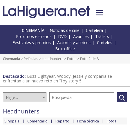
CINEMANÍA:
Noticias de cine
Cartelera
Próximos estrenos
DVD
Avances
Tráilers
Festivales y premios
Actores y actrices
Carteles
Box-office
Cinemanía
> Películas >
Headhunters
>
Fotos
> Foto 2 de 8
Destacado:
Buzz Lightyear, Woody, Jessie y compañía se
enfrentan a un nuevo reto en 'Toy story 5'
Headhunters
Sinopsis
Comentario
Reparto
Ficha técnica
Fotos