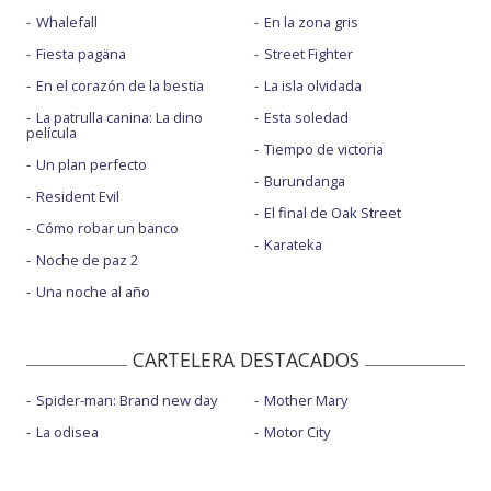
Whalefall
En la zona gris
Fiesta pagäna
Street Fighter
En el corazón de la bestia
La isla olvidada
La patrulla canina: La dino
Esta soledad
película
Tiempo de victoria
Un plan perfecto
Burundanga
Resident Evil
El final de Oak Street
Cómo robar un banco
Karateka
Noche de paz 2
Una noche al año
CARTELERA DESTACADOS
Spider-man: Brand new day
Mother Mary
La odisea
Motor City