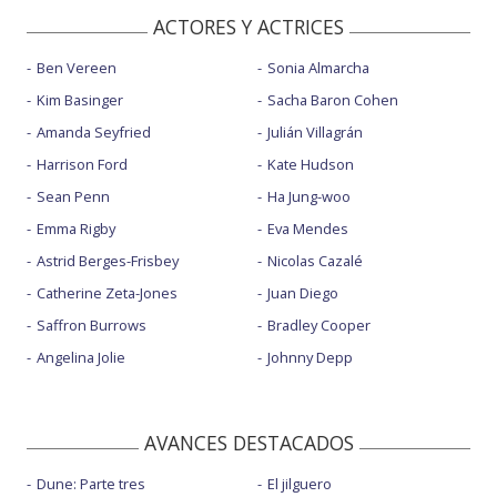
ACTORES Y ACTRICES
Ben Vereen
Sonia Almarcha
Kim Basinger
Sacha Baron Cohen
Amanda Seyfried
Julián Villagrán
Harrison Ford
Kate Hudson
Sean Penn
Ha Jung-woo
Emma Rigby
Eva Mendes
Astrid Berges-Frisbey
Nicolas Cazalé
Catherine Zeta-Jones
Juan Diego
Saffron Burrows
Bradley Cooper
Angelina Jolie
Johnny Depp
AVANCES DESTACADOS
Dune: Parte tres
El jilguero