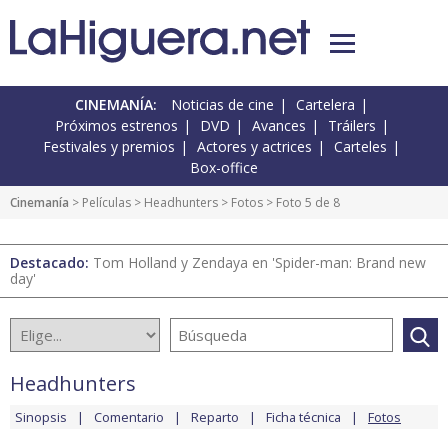
CINEMANÍA:
Noticias de cine
Cartelera
Próximos estrenos
DVD
Avances
Tráilers
Festivales y premios
Actores y actrices
Carteles
Box-office
Cinemanía
> Películas >
Headhunters
>
Fotos
> Foto 5 de 8
Destacado:
Tom Holland y Zendaya en 'Spider-man: Brand new
day'
Headhunters
Sinopsis
Comentario
Reparto
Ficha técnica
Fotos