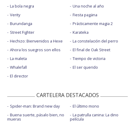
La bola negra
Una noche al año
Verity
Fiesta pagäna
Burundanga
Prácticamente magia 2
Street Fighter
Karateka
Hechizo: Bienvenidos a Hexe
La constelación del perro
Ahora los suegros son ellos
El final de Oak Street
La maleta
Tiempo de victoria
Whalefall
El ser querido
El director
CARTELERA DESTACADOS
Spider-man: Brand new day
El último mono
Buena suerte, pásalo bien, no
La patrulla canina: La dino
mueras
película