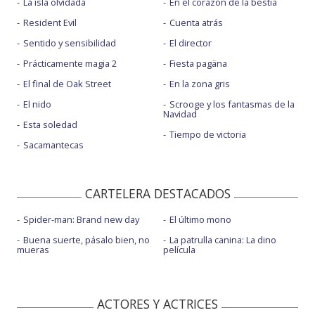
La isla olvidada
En el corazón de la bestia
Resident Evil
Cuenta atrás
Sentido y sensibilidad
El director
Prácticamente magia 2
Fiesta pagäna
El final de Oak Street
En la zona gris
El nido
Scrooge y los fantasmas de la
Navidad
Esta soledad
Tiempo de victoria
Sacamantecas
CARTELERA DESTACADOS
Spider-man: Brand new day
El último mono
Buena suerte, pásalo bien, no
La patrulla canina: La dino
mueras
película
ACTORES Y ACTRICES