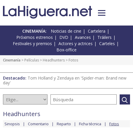
CINEMANÍA:
Noticias de cine
Cartelera
Próximos estrenos
DVD
Avances
Tráilers
Festivales y premios
Actores y actrices
Carteles
Box-office
Cinemanía
> Películas >
Headhunters
> Fotos
Destacado:
Tom Holland y Zendaya en 'Spider-man: Brand new
day'
Headhunters
Sinopsis
Comentario
Reparto
Ficha técnica
Fotos