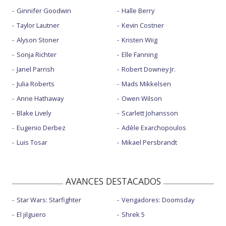
Ginnifer Goodwin
Halle Berry
Taylor Lautner
Kevin Costner
Alyson Stoner
Kristen Wiig
Sonja Richter
Elle Fanning
Janel Parrish
Robert Downey Jr.
Julia Roberts
Mads Mikkelsen
Anne Hathaway
Owen Wilson
Blake Lively
Scarlett Johansson
Eugenio Derbez
Adèle Exarchopoulos
Luis Tosar
Mikael Persbrandt
AVANCES DESTACADOS
Star Wars: Starfighter
Vengadores: Doomsday
El jilguero
Shrek 5