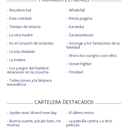
Resident Evil
Whalefall
Esta soledad
Fiesta pagäna
Tiempo de victoria
Karateka
La otra madre
Sacamantecas
En el corazón de la bestia
Scrooge y los fantasmas de la
Navidad
La isla olvidada
Ahora los suegros son ellos
La maleta
Street Fighter
Los juegos del hambre:
Amanecer en la cosecha
Trinidad
Tadeo Jones y la lámpara
maravillosa
CARTELERA DESTACADOS
Spider-man: Brand new day
El último mono
Buena suerte, pásalo bien, no
La patrulla canina: La dino
mueras
película