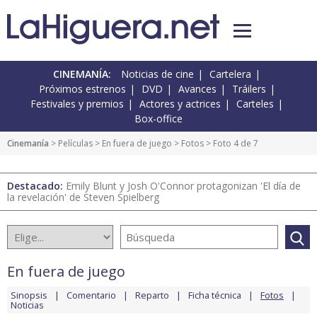
CINEMANÍA:
Noticias de cine
Cartelera
Próximos estrenos
DVD
Avances
Tráilers
Festivales y premios
Actores y actrices
Carteles
Box-office
Cinemanía
> Películas >
En fuera de juego
>
Fotos
> Foto 4 de 7
Destacado:
Emily Blunt y Josh O'Connor protagonizan 'El día de
la revelación' de Steven Spielberg
En fuera de juego
Sinopsis
Comentario
Reparto
Ficha técnica
Fotos
Noticias