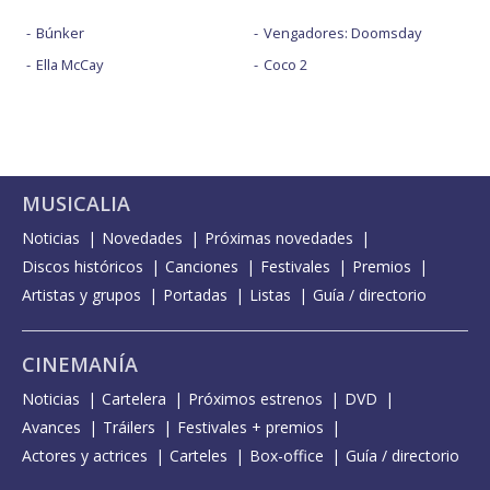
Búnker
Vengadores: Doomsday
Ella McCay
Coco 2
MUSICALIA
Noticias
Novedades
Próximas novedades
Discos históricos
Canciones
Festivales
Premios
Artistas y grupos
Portadas
Listas
Guía / directorio
CINEMANÍA
Noticias
Cartelera
Próximos estrenos
DVD
Avances
Tráilers
Festivales + premios
Actores y actrices
Carteles
Box-office
Guía / directorio