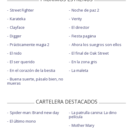
Street Fighter
Noche de paz 2
Karateka
Verity
Clayface
El director
Digger
Fiesta pagäna
Prácticamente magia 2
Ahora los suegros son ellos
El nido
El final de Oak Street
El ser querido
En la zona gris
En el corazón de la bestia
La maleta
Buena suerte, pásalo bien, no
mueras
CARTELERA DESTACADOS
Spider-man: Brand new day
La patrulla canina: La dino
película
El último mono
Mother Mary