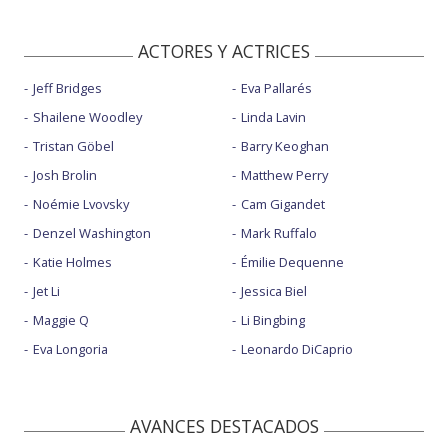
ACTORES Y ACTRICES
Jeff Bridges
Eva Pallarés
Shailene Woodley
Linda Lavin
Tristan Göbel
Barry Keoghan
Josh Brolin
Matthew Perry
Noémie Lvovsky
Cam Gigandet
Denzel Washington
Mark Ruffalo
Katie Holmes
Émilie Dequenne
Jet Li
Jessica Biel
Maggie Q
Li Bingbing
Eva Longoria
Leonardo DiCaprio
AVANCES DESTACADOS