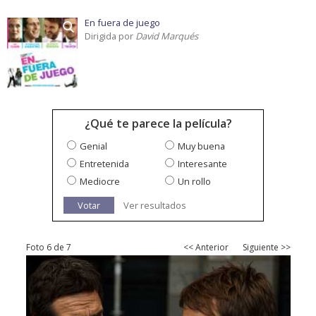
En fuera de juego
Dirigida por
David Marqués
¿Qué te parece la película?
Genial
Muy buena
Entretenida
Interesante
Mediocre
Un rollo
Votar
Ver resultados
Foto 6 de 7
<< Anterior
Siguiente >>