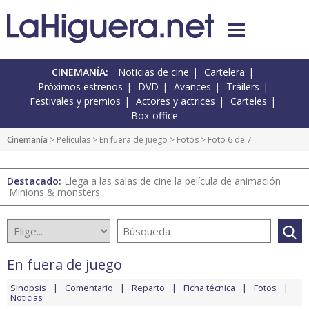
CINEMANÍA:
Noticias de cine
Cartelera
Próximos estrenos
DVD
Avances
Tráilers
Festivales y premios
Actores y actrices
Carteles
Box-office
Cinemanía
> Películas >
En fuera de juego
>
Fotos
> Foto 6 de 7
Destacado:
Llega a las salas de cine la película de animación
'Minions & monsters'
En fuera de juego
Sinopsis
Comentario
Reparto
Ficha técnica
Fotos
Noticias