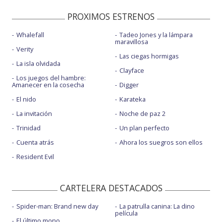
PROXIMOS ESTRENOS
Whalefall
Tadeo Jones y la lámpara
maravillosa
Verity
Las ciegas hormigas
La isla olvidada
Clayface
Los juegos del hambre:
Amanecer en la cosecha
Digger
El nido
Karateka
La invitación
Noche de paz 2
Trinidad
Un plan perfecto
Cuenta atrás
Ahora los suegros son ellos
Resident Evil
CARTELERA DESTACADOS
Spider-man: Brand new day
La patrulla canina: La dino
película
El último mono