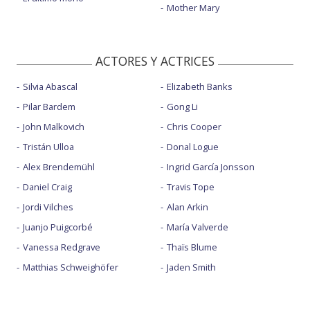
Mother Mary
ACTORES Y ACTRICES
Silvia Abascal
Elizabeth Banks
Pilar Bardem
Gong Li
John Malkovich
Chris Cooper
Tristán Ulloa
Donal Logue
Alex Brendemühl
Ingrid García Jonsson
Daniel Craig
Travis Tope
Jordi Vilches
Alan Arkin
Juanjo Puigcorbé
María Valverde
Vanessa Redgrave
Thaïs Blume
Matthias Schweighöfer
Jaden Smith