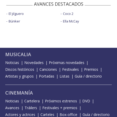
AVANCES DESTACADOS
El jilguero
Coco 2
Búnker
Ella McCay
MUSICALIA
Noticias
Novedades
Próximas novedades
Discos históricos
Canciones
Festivales
Premios
Artistas y grupos
Portadas
Listas
Guía / directorio
CINEMANÍA
Noticias
Cartelera
Próximos estrenos
DVD
Avances
Tráilers
Festivales + premios
Actores y actrices
Carteles
Box-office
Guía / directorio