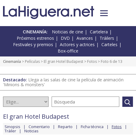
CINEMANÍA:
Noticias de cine
Cartelera
Próximos estrenos
DVD
Avances
Tráilers
Festivales y premios
Actores y actrices
Carteles
Box-office
Cinemanía
> Películas >
El gran Hotel Budapest
>
Fotos
> Foto 6 de 13
Destacado:
Llega a las salas de cine la película de animación
'Minions & monsters'
El gran Hotel Budapest
Sinopsis
Comentario
Reparto
Ficha técnica
Fotos
Tráiler
Noticias