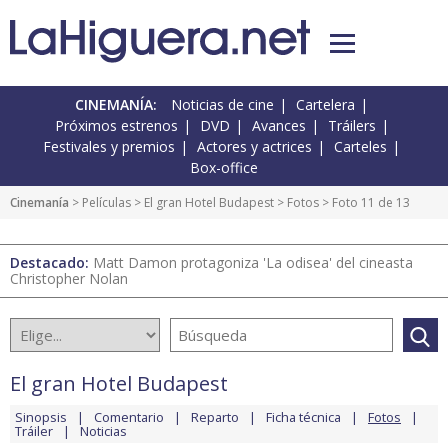
CINEMANÍA:
Noticias de cine
Cartelera
Próximos estrenos
DVD
Avances
Tráilers
Festivales y premios
Actores y actrices
Carteles
Box-office
Cinemanía
> Películas >
El gran Hotel Budapest
>
Fotos
> Foto 11 de 13
Destacado:
Matt Damon protagoniza 'La odisea' del cineasta
Christopher Nolan
El gran Hotel Budapest
Sinopsis
Comentario
Reparto
Ficha técnica
Fotos
Tráiler
Noticias