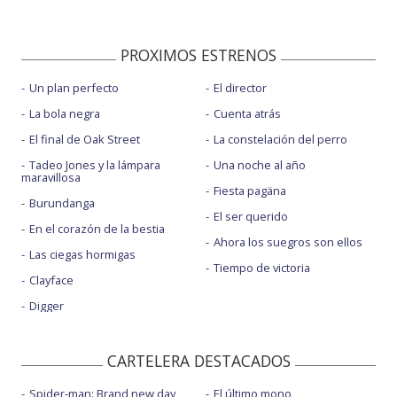
PROXIMOS ESTRENOS
Un plan perfecto
El director
La bola negra
Cuenta atrás
El final de Oak Street
La constelación del perro
Tadeo Jones y la lámpara
Una noche al año
maravillosa
Fiesta pagäna
Burundanga
El ser querido
En el corazón de la bestia
Ahora los suegros son ellos
Las ciegas hormigas
Tiempo de victoria
Clayface
Digger
CARTELERA DESTACADOS
Spider-man: Brand new day
El último mono