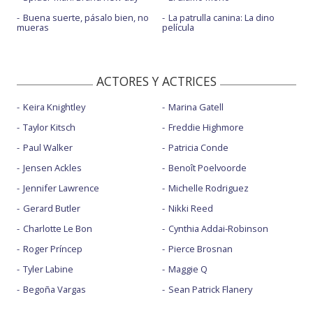
Buena suerte, pásalo bien, no
La patrulla canina: La dino
mueras
película
ACTORES Y ACTRICES
Keira Knightley
Marina Gatell
Taylor Kitsch
Freddie Highmore
Paul Walker
Patricia Conde
Jensen Ackles
Benoît Poelvoorde
Jennifer Lawrence
Michelle Rodriguez
Gerard Butler
Nikki Reed
Charlotte Le Bon
Cynthia Addai-Robinson
Roger Príncep
Pierce Brosnan
Tyler Labine
Maggie Q
Begoña Vargas
Sean Patrick Flanery