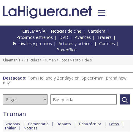
CINEMANÍA:
Noticias de cine
Cartelera
Próximos estrenos
DVD
Avances
Tráilers
Festivales y premios
Actores y actrices
Carteles
Box-office
Cinemanía
> Películas >
Truman
>
Fotos
> Foto 1 de 9
Destacado:
Tom Holland y Zendaya en 'Spider-man: Brand new
day'
Truman
Sinopsis
Comentario
Reparto
Ficha técnica
Fotos
Tráiler
Noticias