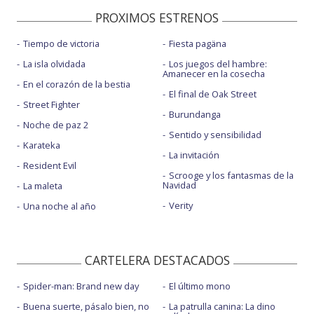
PROXIMOS ESTRENOS
Tiempo de victoria
Fiesta pagäna
La isla olvidada
Los juegos del hambre:
Amanecer en la cosecha
En el corazón de la bestia
El final de Oak Street
Street Fighter
Burundanga
Noche de paz 2
Sentido y sensibilidad
Karateka
La invitación
Resident Evil
Scrooge y los fantasmas de la
Navidad
La maleta
Verity
Una noche al año
CARTELERA DESTACADOS
Spider-man: Brand new day
El último mono
Buena suerte, pásalo bien, no
La patrulla canina: La dino