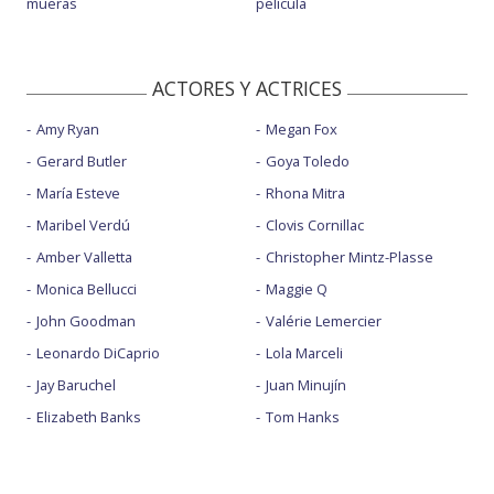
mueras
película
ACTORES Y ACTRICES
Amy Ryan
Megan Fox
Gerard Butler
Goya Toledo
María Esteve
Rhona Mitra
Maribel Verdú
Clovis Cornillac
Amber Valletta
Christopher Mintz-Plasse
Monica Bellucci
Maggie Q
John Goodman
Valérie Lemercier
Leonardo DiCaprio
Lola Marceli
Jay Baruchel
Juan Minujín
Elizabeth Banks
Tom Hanks