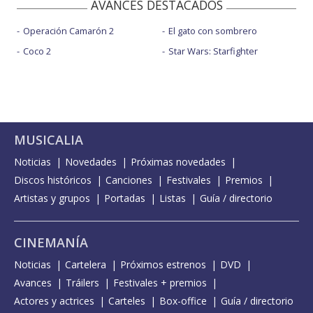
AVANCES DESTACADOS
Operación Camarón 2
El gato con sombrero
Coco 2
Star Wars: Starfighter
MUSICALIA
Noticias
Novedades
Próximas novedades
Discos históricos
Canciones
Festivales
Premios
Artistas y grupos
Portadas
Listas
Guía / directorio
CINEMANÍA
Noticias
Cartelera
Próximos estrenos
DVD
Avances
Tráilers
Festivales + premios
Actores y actrices
Carteles
Box-office
Guía / directorio