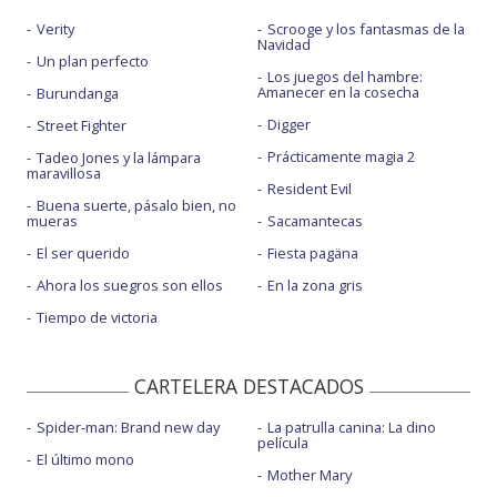
Verity
Scrooge y los fantasmas de la
Navidad
Un plan perfecto
Los juegos del hambre:
Amanecer en la cosecha
Burundanga
Digger
Street Fighter
Prácticamente magia 2
Tadeo Jones y la lámpara
maravillosa
Resident Evil
Buena suerte, pásalo bien, no
mueras
Sacamantecas
El ser querido
Fiesta pagäna
Ahora los suegros son ellos
En la zona gris
Tiempo de victoria
CARTELERA DESTACADOS
Spider-man: Brand new day
La patrulla canina: La dino
película
El último mono
Mother Mary