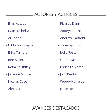
ACTORES Y ACTRICES
Elias Koteas
Ricardo Darín
Evan Rachel Wood
Zooey Deschanel
Al Pacino
Andrew Garfield
Eddie Redmayne
Trine Dyrholm
Eriko Tamura
Jodie Foster
Ben Stiller
Oscar Isaac
Keira Knightley
Enrico Lo Verso
Julianne Moore
Julio Perillán
Nicolas Cage
Woody Harrelson
Alexis Bledel
Jamie Bell
AVANCES DESTACADOS