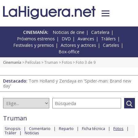
CINEMANÍA:
Noticias de cine
Cartelera
Próximos estrenos
DVD
Avances
Tráilers
Festivales y premios
Actores y actrices
Carteles
Box-office
Cinemanía
> Películas >
Truman
>
Fotos
> Foto 3 de 9
Destacado:
Tom Holland y Zendaya en 'Spider-man: Brand new
day'
Truman
Sinopsis
Comentario
Reparto
Ficha técnica
Fotos
Tráiler
Noticias