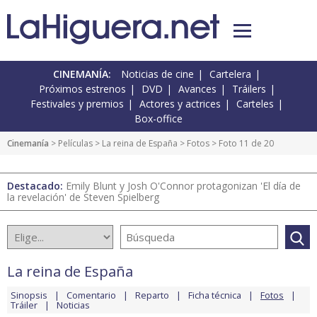
CINEMANÍA:
Noticias de cine
Cartelera
Próximos estrenos
DVD
Avances
Tráilers
Festivales y premios
Actores y actrices
Carteles
Box-office
Cinemanía
> Películas >
La reina de España
>
Fotos
> Foto 11 de 20
Destacado:
Emily Blunt y Josh O'Connor protagonizan 'El día de
la revelación' de Steven Spielberg
La reina de España
Sinopsis
Comentario
Reparto
Ficha técnica
Fotos
Tráiler
Noticias