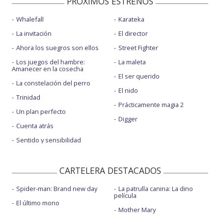
PROXIMOS ESTRENOS
Whalefall
Karateka
La invitación
El director
Ahora los suegros son ellos
Street Fighter
Los juegos del hambre:
La maleta
Amanecer en la cosecha
El ser querido
La constelación del perro
El nido
Trinidad
Prácticamente magia 2
Un plan perfecto
Digger
Cuenta atrás
Sentido y sensibilidad
CARTELERA DESTACADOS
Spider-man: Brand new day
La patrulla canina: La dino
película
El último mono
Mother Mary