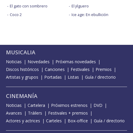
El gato con sombrero
El jilguero
Coco 2
Ice age: En ebullición
MUSICALIA
Noticias
Novedades
Próximas novedades
Discos históricos
Canciones
Festivales
Premios
Artistas y grupos
Portadas
Listas
Guía / directorio
CINEMANÍA
Noticias
Cartelera
Próximos estrenos
DVD
Avances
Tráilers
Festivales + premios
Actores y actrices
Carteles
Box-office
Guía / directorio