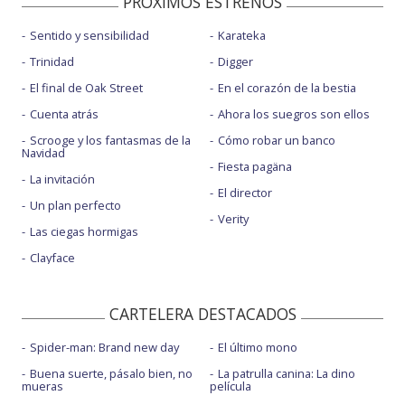
PROXIMOS ESTRENOS
Sentido y sensibilidad
Karateka
Trinidad
Digger
El final de Oak Street
En el corazón de la bestia
Cuenta atrás
Ahora los suegros son ellos
Scrooge y los fantasmas de la
Cómo robar un banco
Navidad
Fiesta pagäna
La invitación
El director
Un plan perfecto
Verity
Las ciegas hormigas
Clayface
CARTELERA DESTACADOS
Spider-man: Brand new day
El último mono
Buena suerte, pásalo bien, no
La patrulla canina: La dino
mueras
película