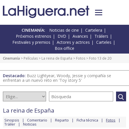
CINEMANÍA:
Noticias de cine
Cartelera
Próximos estrenos
DVD
Avances
Tráilers
Festivales y premios
Actores y actrices
Carteles
Box-office
Cinemanía
> Películas >
La reina de España
>
Fotos
> Foto 13 de 20
Destacado:
Buzz Lightyear, Woody, Jessie y compañía se
enfrentan a un nuevo reto en 'Toy story 5'
La reina de España
Sinopsis
Comentario
Reparto
Ficha técnica
Fotos
Tráiler
Noticias