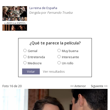
La reina de España
Dirigida por
Fernando Trueba
¿Qué te parece la película?
Genial
Muy buena
Entretenida
Interesante
Mediocre
Un rollo
Votar
Ver resultados
Foto 16 de 20
<< Anterior
Siguiente >>