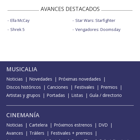
AVANCES DESTACADOS
Ella McCay
Star Wars: Starfighter
Shrek 5
Vengadores: Doomsday
MUSICALIA
Noticias
Novedades
Próximas novedades
Discos históricos
Canciones
Festivales
Premios
Artistas y grupos
Portadas
Listas
Guía / directorio
CINEMANÍA
Noticias
Cartelera
Próximos estrenos
DVD
Avances
Tráilers
Festivales + premios