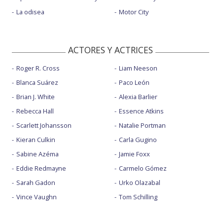
La odisea
Motor City
ACTORES Y ACTRICES
Roger R. Cross
Liam Neeson
Blanca Suárez
Paco León
Brian J. White
Alexia Barlier
Rebecca Hall
Essence Atkins
Scarlett Johansson
Natalie Portman
Kieran Culkin
Carla Gugino
Sabine Azéma
Jamie Foxx
Eddie Redmayne
Carmelo Gómez
Sarah Gadon
Urko Olazabal
Vince Vaughn
Tom Schilling