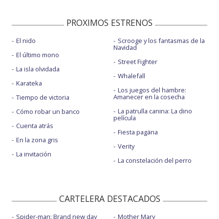
PROXIMOS ESTRENOS
El nido
Scrooge y los fantasmas de la
Navidad
El último mono
Street Fighter
La isla olvidada
Whalefall
Karateka
Los juegos del hambre:
Amanecer en la cosecha
Tiempo de victoria
La patrulla canina: La dino
Cómo robar un banco
película
Cuenta atrás
Fiesta pagäna
En la zona gris
Verity
La invitación
La constelación del perro
CARTELERA DESTACADOS
Spider-man: Brand new day
Mother Mary