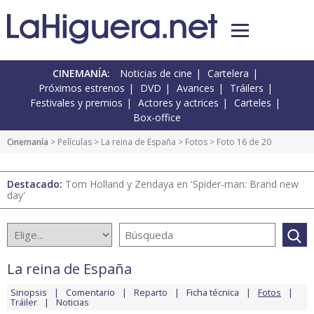
CINEMANÍA:
Noticias de cine
Cartelera
Próximos estrenos
DVD
Avances
Tráilers
Festivales y premios
Actores y actrices
Carteles
Box-office
Cinemanía
> Películas >
La reina de España
>
Fotos
> Foto 16 de 20
Destacado:
Tom Holland y Zendaya en 'Spider-man: Brand new
day'
La reina de España
Sinopsis
Comentario
Reparto
Ficha técnica
Fotos
Tráiler
Noticias