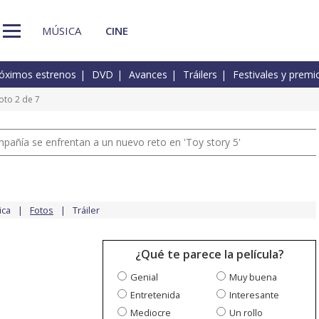
MÚSICA
CINE
óximos estrenos
DVD
Avances
Tráilers
Festivales y premi
oto 2 de 7
pañía se enfrentan a un nuevo reto en 'Toy story 5'
ica
Fotos
Tráiler
¿Qué te parece la película?
Genial
Muy buena
Entretenida
Interesante
Mediocre
Un rollo