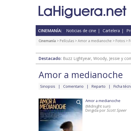
CINEMANÍA:
Noticias de cine
Cartelera
Pr
Cinemanía
> Películas >
Amor a medianoche
>
Fotos
> F
Destacado:
Buzz Lightyear, Woody, Jessie y com
Amor a medianoche
Sinopsis
Comentario
Reparto
Ficha técn
Amor a medianoche
(Midnight sun)
Dirigida por
Scott Speer