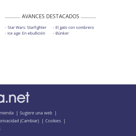
AVANCES DESTACADOS
Star Wars: Starfighter
El gato con sombrero
Ice age: En ebullición
Búnker
mienda
Sugiere una web
 privacidad
(
Cambiar
)
Cookies
S