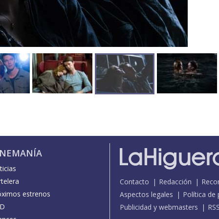
INEMANÍA
icias
telera
Contacto
Redacción
Reco
óximos estrenos
Aspectos legales
Política de
D
Publicidad y webmasters
RS