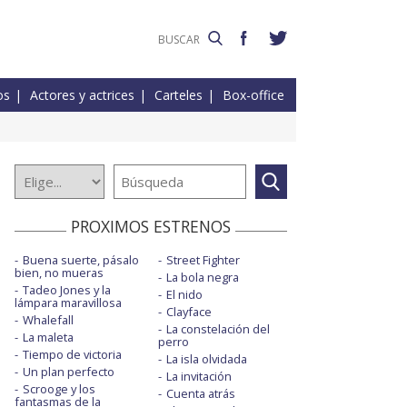
os
Actores y actrices
Carteles
Box-office
PROXIMOS ESTRENOS
Buena suerte, pásalo
Street Fighter
bien, no mueras
La bola negra
Tadeo Jones y la
El nido
lámpara maravillosa
Clayface
Whalefall
La constelación del
La maleta
perro
Tiempo de victoria
La isla olvidada
Un plan perfecto
La invitación
Scrooge y los
Cuenta atrás
fantasmas de la