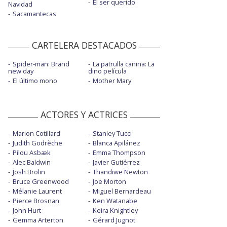
El ser querido
Navidad
Sacamantecas
CARTELERA DESTACADOS
Spider-man: Brand
La patrulla canina: La
new day
dino película
El último mono
Mother Mary
ACTORES Y ACTRICES
Marion Cotillard
Stanley Tucci
Judith Godrèche
Blanca Apilánez
Pilou Asbæk
Emma Thompson
Alec Baldwin
Javier Gutiérrez
Josh Brolin
Thandiwe Newton
Bruce Greenwood
Joe Morton
Mélanie Laurent
Miguel Bernardeau
Pierce Brosnan
Ken Watanabe
John Hurt
Keira Knightley
Gemma Arterton
Gérard Jugnot