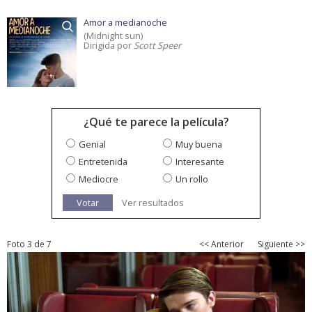
Amor a medianoche
(Midnight sun)
Dirigida por
Scott Speer
¿Qué te parece la película?
Genial
Muy buena
Entretenida
Interesante
Mediocre
Un rollo
Votar
Ver resultados
Foto 3 de 7
<< Anterior
Siguiente >>