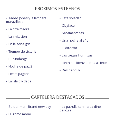
PROXIMOS ESTRENOS
Tadeo Jones y la lámpara
Esta soledad
maravillosa
Clayface
La otra madre
Sacamantecas
La invitación
Una noche al año
En la zona gris
El director
Tiempo de victoria
Las ciegas hormigas
Burundanga
Hechizo: Bienvenidos a Hexe
Noche de paz 2
Resident Evil
Fiesta pagäna
La isla olvidada
CARTELERA DESTACADOS
Spider-man: Brand new day
La patrulla canina: La dino
película
El último mono