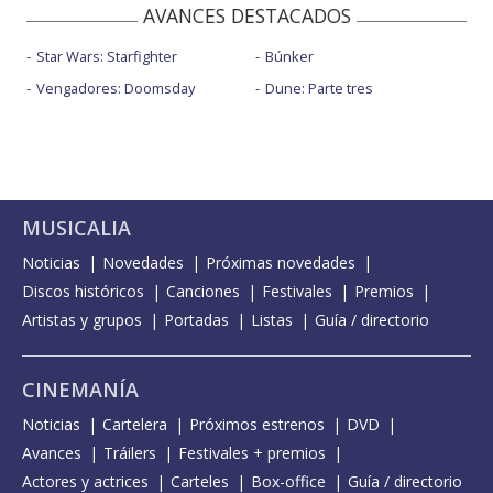
AVANCES DESTACADOS
Star Wars: Starfighter
Búnker
Vengadores: Doomsday
Dune: Parte tres
MUSICALIA
Noticias
Novedades
Próximas novedades
Discos históricos
Canciones
Festivales
Premios
Artistas y grupos
Portadas
Listas
Guía / directorio
CINEMANÍA
Noticias
Cartelera
Próximos estrenos
DVD
Avances
Tráilers
Festivales + premios
Actores y actrices
Carteles
Box-office
Guía / directorio