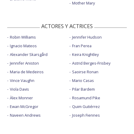
Mother Mary
ACTORES Y ACTRICES
Robin Williams
Jennifer Hudson
Ignacio Mateos
Fran Perea
Alexander Skarsgård
Keira Knightley
Jennifer Aniston
Astrid Berges-Frisbey
Maria de Medeiros
Saoirse Ronan
Vince Vaughn
Mario Casas
Viola Davis
Pilar Bardem
Àlex Monner
Rosamund Pike
Ewan McGregor
Quim Gutiérrez
Naveen Andrews
Joseph Fiennes