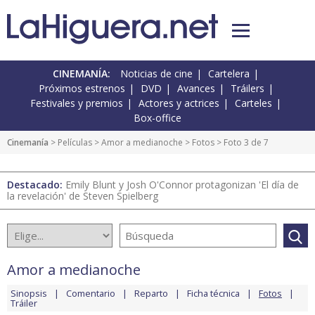
CINEMANÍA:
Noticias de cine
Cartelera
Próximos estrenos
DVD
Avances
Tráilers
Festivales y premios
Actores y actrices
Carteles
Box-office
Cinemanía
> Películas >
Amor a medianoche
>
Fotos
> Foto 3 de 7
Destacado:
Emily Blunt y Josh O'Connor protagonizan 'El día de
la revelación' de Steven Spielberg
Amor a medianoche
Sinopsis
Comentario
Reparto
Ficha técnica
Fotos
Tráiler