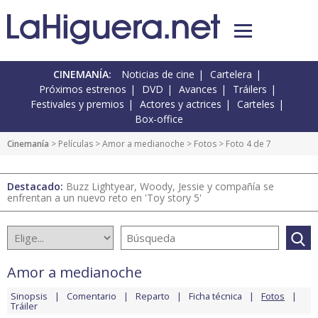
CINEMANÍA:
Noticias de cine
Cartelera
Próximos estrenos
DVD
Avances
Tráilers
Festivales y premios
Actores y actrices
Carteles
Box-office
Cinemanía
> Películas >
Amor a medianoche
>
Fotos
> Foto 4 de 7
Destacado:
Buzz Lightyear, Woody, Jessie y compañía se
enfrentan a un nuevo reto en 'Toy story 5'
Amor a medianoche
Sinopsis
Comentario
Reparto
Ficha técnica
Fotos
Tráiler