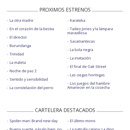
PROXIMOS ESTRENOS
La otra madre
Karateka
En el corazón de la bestia
Tadeo Jones y la lámpara
maravillosa
El director
Sacamantecas
Burundanga
La bola negra
Trinidad
La invitación
La maleta
El final de Oak Street
Noche de paz 2
Las ciegas hormigas
Sentido y sensibilidad
Los juegos del hambre:
Amanecer en la cosecha
La constelación del perro
CARTELERA DESTACADOS
Spider-man: Brand new day
El último mono
Buena suerte, pásalo bien, no
La patrulla canina: La dino