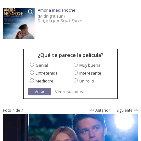
Amor a medianoche
(Midnight sun)
Dirigida por
Scott Speer
¿Qué te parece la película?
Genial
Muy buena
Entretenida
Interesante
Mediocre
Un rollo
Votar
Ver resultados
Foto 4 de 7
<< Anterior
Siguiente >>