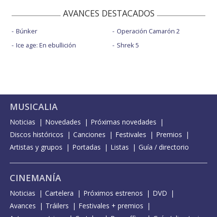
AVANCES DESTACADOS
Búnker
Operación Camarón 2
Ice age: En ebullición
Shrek 5
MUSICALIA
Noticias
Novedades
Próximas novedades
Discos históricos
Canciones
Festivales
Premios
Artistas y grupos
Portadas
Listas
Guía / directorio
CINEMANÍA
Noticias
Cartelera
Próximos estrenos
DVD
Avances
Tráilers
Festivales + premios