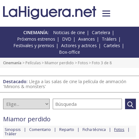
CINEMANÍA:
Noticias de cine
Cartelera
Próximos estrenos
DVD
Avances
Tráilers
Festivales y premios
Actores y actrices
Carteles
Box-office
Cinemanía
> Películas >
Miamor perdido
>
Fotos
> Foto 3 de 8
Destacado:
Llega a las salas de cine la película de animación
'Minions & monsters'
Miamor perdido
Sinopsis
Comentario
Reparto
Ficha técnica
Fotos
Tráiler