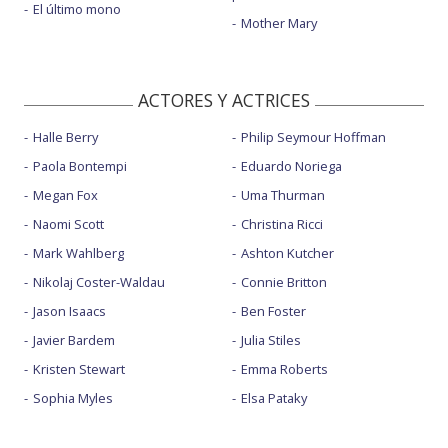
El último mono
Mother Mary
ACTORES Y ACTRICES
Halle Berry
Philip Seymour Hoffman
Paola Bontempi
Eduardo Noriega
Megan Fox
Uma Thurman
Naomi Scott
Christina Ricci
Mark Wahlberg
Ashton Kutcher
Nikolaj Coster-Waldau
Connie Britton
Jason Isaacs
Ben Foster
Javier Bardem
Julia Stiles
Kristen Stewart
Emma Roberts
Sophia Myles
Elsa Pataky