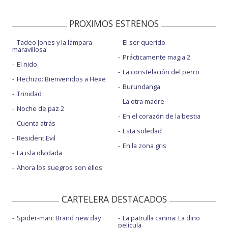
PROXIMOS ESTRENOS
Tadeo Jones y la lámpara
El ser querido
maravillosa
Prácticamente magia 2
El nido
La constelación del perro
Hechizo: Bienvenidos a Hexe
Burundanga
Trinidad
La otra madre
Noche de paz 2
En el corazón de la bestia
Cuenta atrás
Esta soledad
Resident Evil
En la zona gris
La isla olvidada
Ahora los suegros son ellos
CARTELERA DESTACADOS
Spider-man: Brand new day
La patrulla canina: La dino
película