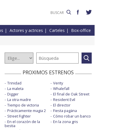
os
Actores y actrices
Carteles
Box-office
PROXIMOS ESTRENOS
Trinidad
Verity
La maleta
Whalefall
Digger
El final de Oak Street
La otra madre
Resident Evil
Tiempo de victoria
El director
Prácticamente magia 2
Fiesta pagäna
Street Fighter
Cómo robar un banco
En el corazón de la
En la zona gris
bestia