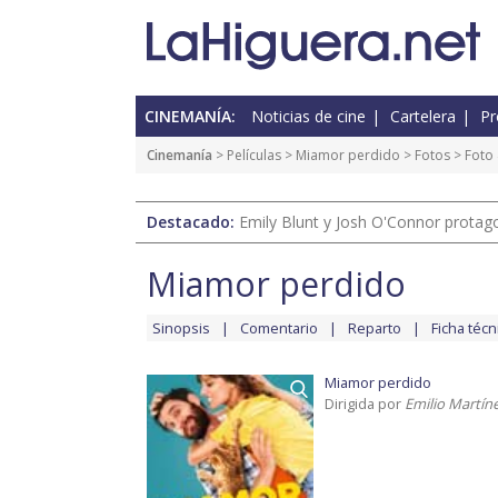
CINEMANÍA:
Noticias de cine
Cartelera
Pr
Cinemanía
> Películas >
Miamor perdido
>
Fotos
> Foto 
Destacado:
Emily Blunt y Josh O'Connor protagon
Miamor perdido
Sinopsis
Comentario
Reparto
Ficha técn
Miamor perdido
Dirigida por
Emilio Martín