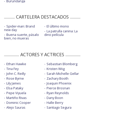
Burundanga
CARTELERA DESTACADOS
Spider-man: Brand
El último mono
new day
La patrulla canina: La
Buena suerte, pásalo
dino película
bien, no mueras
ACTORES Y ACTRICES
Ethan Hawke
Sebastian Blomberg
Tina Fey
Kristen Wiig
John C. Reilly
Sarah Michelle Gellar
Rose Byrne
Zachary Booth
Lily James
Joaquin Phoenix
Elsa Pataky
Pierce Brosnan
Pepe Viyuela
Ryan Reynolds
Martiño Rivas
Dany Boon
Dominic Cooper
Halle Berry
Alejo Sauras
Santiago Segura