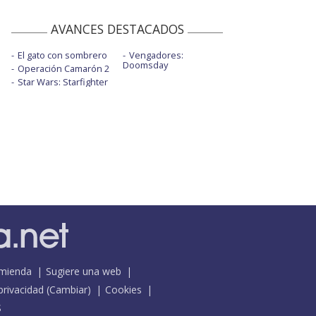
AVANCES DESTACADOS
El gato con sombrero
Vengadores:
Doomsday
Operación Camarón 2
Star Wars: Starfighter
mienda
Sugiere una web
 privacidad
(
Cambiar
)
Cookies
S