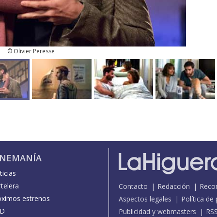
© Olivier Peresse
INEMANÍA
icias
telera
Contacto
Redacción
Reco
óximos estrenos
Aspectos legales
Política de
D
Publicidad y webmasters
RS