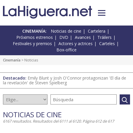
CINEMANÍA:
Noticias de cine
Cartelera
Próximos estrenos
DVD
Avances
Tráilers
Festivales y premios
Actores y actrices
Carteles
Box-office
Cinemanía
> Noticias
Destacado:
Emily Blunt y Josh O'Connor protagonizan 'El día de
la revelación' de Steven Spielberg
NOTICIAS DE CINE
6167 resultados. Resultados del 6111 al 6120. Página 612 de 617