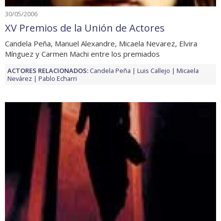
30/05/2006
XV Premios de la Unión de Actores
Candela Peña, Manuel Alexandre, Micaela Nevarez, Elvira
Mínguez y Carmen Machi entre los premiados
ACTORES RELACIONADOS:
Candela Peña
Luis Callejo
Micaela
Nevárez
Pablo Echarri