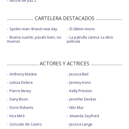
Noche de paz 2
CARTELERA DESTACADOS
Spider-man: Brand new day
El último mono
Buena suerte, pásalo bien, no
La patrulla canina: La dino
mueras
película
ACTORES Y ACTRICES
Anthony Mackie
Jessica Biel
Leticia Dolera
Jeremy Irons
Pierre Niney
Kelly Preston
Dany Boon
Jennifer Decker
Doris Roberts
Nilo Mur
Kira Miró
Amanda Seyfried
Gonzalo de Castro
Jessica Lange