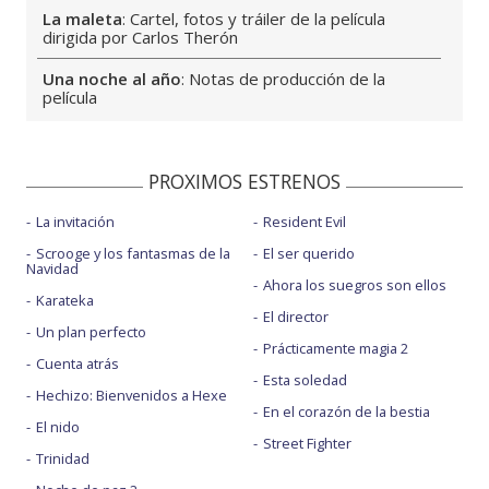
La maleta
: Cartel, fotos y tráiler de la película
dirigida por Carlos Therón
Una noche al año
: Notas de producción de la
película
Cuenta atrás
: Sinopsis larga y notas de producción
de la película
PROXIMOS ESTRENOS
Noche de paz 2
: Cartel teaser, tráiler y fecha de
estreno
La invitación
Resident Evil
Scrooge y los fantasmas de la
El ser querido
Dulce sabor a muerte
: Cartel, tráiler y fecha de la
Navidad
película de Eli Roth
Ahora los suegros son ellos
Karateka
El director
Deporte
: ¿Cómo sería la película ideal sobre fútbol?
Un plan perfecto
Prácticamente magia 2
Películas
: Por qué el cine lleva un siglo enamorado
Cuenta atrás
de la tensión
Esta soledad
Hechizo: Bienvenidos a Hexe
En el corazón de la bestia
El nido
Street Fighter
Trinidad