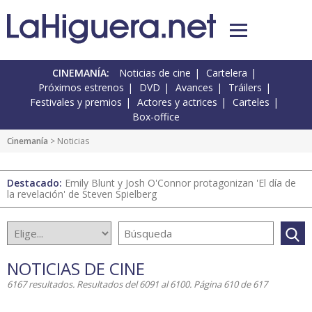
CINEMANÍA:
Noticias de cine
Cartelera
Próximos estrenos
DVD
Avances
Tráilers
Festivales y premios
Actores y actrices
Carteles
Box-office
Cinemanía
> Noticias
Destacado:
Emily Blunt y Josh O'Connor protagonizan 'El día de
la revelación' de Steven Spielberg
NOTICIAS DE CINE
6167 resultados. Resultados del 6091 al 6100. Página 610 de 617