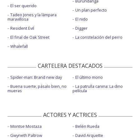
Burundanga
El ser querido
Películas
: Por qué el cine lleva un siglo enamorado
Un plan perfecto
de la tensión
Tadeo Jones y la lámpara
maravillosa
El nido
Resident Evil
Digger
El final de Oak Street
La constelación del perro
Whalefall
CARTELERA DESTACADOS
Spider-man: Brand new day
El último mono
Buena suerte, pásalo bien, no
La patrulla canina: La dino
mueras
película
ACTORES Y ACTRICES
Montse Mostaza
Belén Rueda
Gwyneth Paltrow
David Arquette