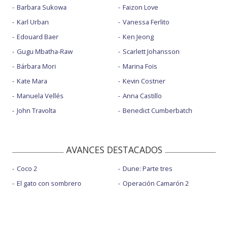
Barbara Sukowa
Faizon Love
Karl Urban
Vanessa Ferlito
Edouard Baer
Ken Jeong
Gugu Mbatha-Raw
Scarlett Johansson
Bárbara Mori
Marina Foïs
Kate Mara
Kevin Costner
Manuela Vellés
Anna Castillo
John Travolta
Benedict Cumberbatch
AVANCES DESTACADOS
Coco 2
Dune: Parte tres
El gato con sombrero
Operación Camarón 2