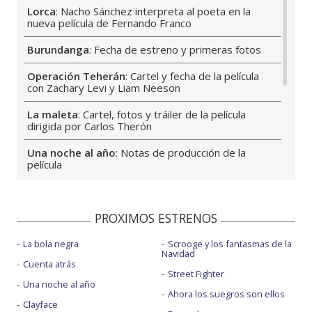
Lorca
: Nacho Sánchez interpreta al poeta en la
nueva película de Fernando Franco
Burundanga
: Fecha de estreno y primeras fotos
Operación Teherán
: Cartel y fecha de la película
con Zachary Levi y Liam Neeson
La maleta
: Cartel, fotos y tráiler de la película
dirigida por Carlos Therón
Una noche al año
: Notas de producción de la
película
Cuenta atrás
: Sinopsis larga y notas de producción
de la película
PROXIMOS ESTRENOS
Noche de paz 2
: Cartel teaser, tráiler y fecha de
estreno
La bola negra
Scrooge y los fantasmas de la
Navidad
Cuenta atrás
Dulce sabor a muerte
: Cartel, tráiler y fecha de la
Street Fighter
película de Eli Roth
Una noche al año
Ahora los suegros son ellos
Clayface
Deporte
: ¿Cómo sería la película ideal sobre fútbol?