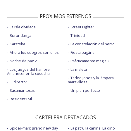
PROXIMOS ESTRENOS
La isla olvidada
Street Fighter
Burundanga
Trinidad
Karateka
La constelación del perro
Ahora los suegros son ellos
Fiesta pagäna
Noche de paz 2
Prácticamente magia 2
Los juegos del hambre:
La maleta
Amanecer en la cosecha
Tadeo Jones y la lámpara
El director
maravillosa
Sacamantecas
Un plan perfecto
Resident Evil
CARTELERA DESTACADOS
Spider-man: Brand new day
La patrulla canina: La dino