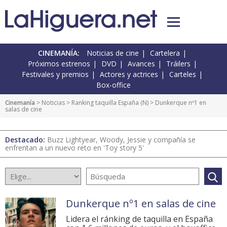
CINEMANÍA:
Noticias de cine
Cartelera
Próximos estrenos
DVD
Avances
Tráilers
Festivales y premios
Actores y actrices
Carteles
Box-office
Cinemanía
>
Noticias
>
Ranking taquilla España
(
N
) > Dunkerque nº1 en
salas de cine
Destacado:
Buzz Lightyear, Woody, Jessie y compañía se
enfrentan a un nuevo reto en 'Toy story 5'
Dunkerque nº1 en salas de cine
Lidera el ránking de taquilla en España