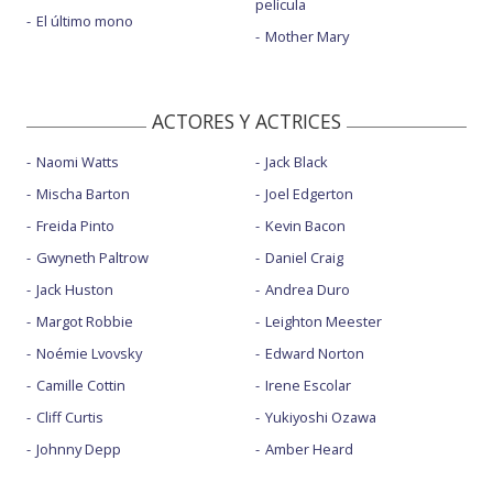
película
El último mono
Mother Mary
ACTORES Y ACTRICES
Naomi Watts
Jack Black
Mischa Barton
Joel Edgerton
Freida Pinto
Kevin Bacon
Gwyneth Paltrow
Daniel Craig
Jack Huston
Andrea Duro
Margot Robbie
Leighton Meester
Noémie Lvovsky
Edward Norton
Camille Cottin
Irene Escolar
Cliff Curtis
Yukiyoshi Ozawa
Johnny Depp
Amber Heard