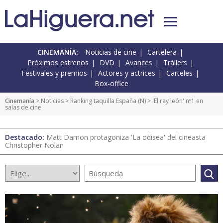
CINEMANÍA:
Noticias de cine
Cartelera
Próximos estrenos
DVD
Avances
Tráilers
Festivales y premios
Actores y actrices
Carteles
Box-office
Cinemanía
>
Noticias
>
Ranking taquilla España
(
N
) > 'El rey león' nº1 en
salas de cine
Destacado:
Matt Damon protagoniza 'La odisea' del cineasta
Christopher Nolan