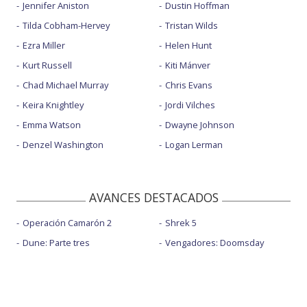
Jennifer Aniston
Dustin Hoffman
Tilda Cobham-Hervey
Tristan Wilds
Ezra Miller
Helen Hunt
Kurt Russell
Kiti Mánver
Chad Michael Murray
Chris Evans
Keira Knightley
Jordi Vilches
Emma Watson
Dwayne Johnson
Denzel Washington
Logan Lerman
AVANCES DESTACADOS
Operación Camarón 2
Shrek 5
Dune: Parte tres
Vengadores: Doomsday