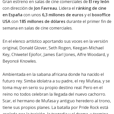
Gran estreno en salas de cine comerciales de
El rey león
con dirección de
Jon Favreau
. Lidera el
ránking de cine
en España
con unos
6,3 millones de euros
y el
boxoffice
USA
con
185 millones de dólares
durante el primer fin de
semana en salas de cine comerciales.
En el elenco artístico aportando sus voces en la versión
original,
Donald Glover
,
Seth Rogen
,
Keegan-Michael
Key
,
Chiwetel Ejiofor
,
James Earl Jones
,
Alfre Woodard
, y
Beyoncé Knowles
.
Ambientada en la sabana africana donde ha nacido el
futuro rey. Simba idolatra a su padre, el rey Mufasa, y se
toma muy en serio su propio destino real. Pero en el
reino no todos celebran la llegada del nuevo cachorro.
Scar, el hermano de Mufasa y antiguo heredero al trono,
tiene sus propios planes. La batalla por Pride Rock está
asolada por la traición, la tragedia y el drama, y termina