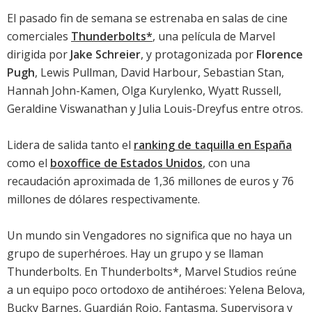
El pasado fin de semana se estrenaba en salas de cine
comerciales
Thunderbolts*
, una película de Marvel
dirigida por
Jake Schreier
, y protagonizada por
Florence
Pugh
,
Lewis Pullman
,
David Harbour
,
Sebastian Stan
,
Hannah John-Kamen
,
Olga Kurylenko
,
Wyatt Russell
,
Geraldine Viswanathan
y
Julia Louis-Dreyfus
entre otros.
Lidera de salida tanto el
ranking de taquilla en España
como el
boxoffice de Estados Unidos
, con una
recaudación aproximada de 1,36 millones de euros y 76
millones de dólares respectivamente.
Un mundo sin Vengadores no significa que no haya un
grupo de superhéroes. Hay un grupo y se llaman
Thunderbolts. En Thunderbolts*, Marvel Studios reúne
a un equipo poco ortodoxo de antihéroes: Yelena Belova,
Bucky Barnes, Guardián Rojo, Fantasma, Supervisora y