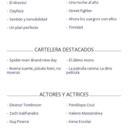
Una noche al año
El director
Street Fighter
Clayface
Ahora los suegros son ellos
Sentido y sensibilidad
Trinidad
Un plan perfecto
CARTELERA DESTACADOS
Spider-man: Brand new day
El último mono
Buena suerte, pásalo bien, no
La patrulla canina: La dino
mueras
película
ACTORES Y ACTRICES
Eleanor Tomlinson
Penélope Cruz
Zach Galifianakis
Valerio Mastandrea
Guy Pearce
Irene Escolar