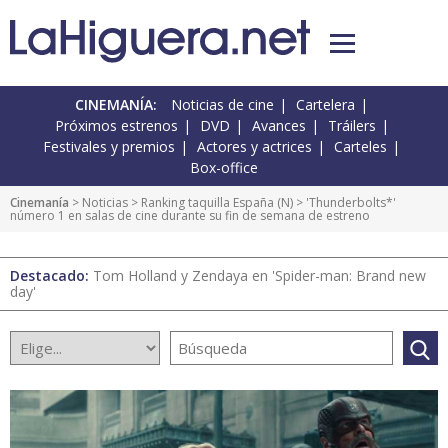
CINEMANÍA:
Noticias de cine
Cartelera
Próximos estrenos
DVD
Avances
Tráilers
Festivales y premios
Actores y actrices
Carteles
Box-office
Cinemanía
>
Noticias
>
Ranking taquilla España
(
N
) > 'Thunderbolts*'
número 1 en salas de cine durante su fin de semana de estreno
Destacado:
Tom Holland y Zendaya en 'Spider-man: Brand new
day'