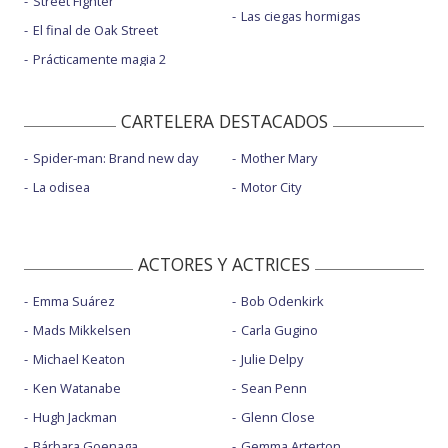
Street Fighter
Las ciegas hormigas
El final de Oak Street
Prácticamente magia 2
CARTELERA DESTACADOS
Spider-man: Brand new day
Mother Mary
La odisea
Motor City
ACTORES Y ACTRICES
Emma Suárez
Bob Odenkirk
Mads Mikkelsen
Carla Gugino
Michael Keaton
Julie Delpy
Ken Watanabe
Sean Penn
Hugh Jackman
Glenn Close
Bárbara Goenaga
Gemma Arterton