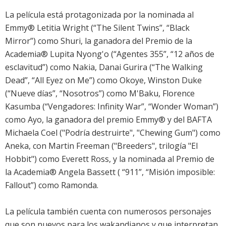
La película está protagonizada por la nominada al
Emmy® Letitia Wright (“The Silent Twins”, “Black
Mirror”) como Shuri, la ganadora del Premio de la
Academia® Lupita Nyong'o (“Agentes 355”, “12 años de
esclavitud”) como Nakia, Danai Gurira (“The Walking
Dead”, “All Eyez on Me”) como Okoye, Winston Duke
(“Nueve días”, “Nosotros”) como M'Baku, Florence
Kasumba (“Vengadores: Infinity War”, “Wonder Woman”)
como Ayo, la ganadora del premio Emmy® y del BAFTA
Michaela Coel ("Podría destruirte", "Chewing Gum") como
Aneka, con Martin Freeman ("Breeders", trilogía "El
Hobbit") como Everett Ross, y la nominada al Premio de
la Academia® Angela Bassett ( “911”, “Misión imposible:
Fallout”) como Ramonda.
La película también cuenta con numerosos personajes
que son nuevos para los wakandianos y que interpretan