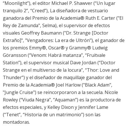
“Moonlight”), el editor Michael P. Shawver (“Un lugar
tranquilo 2”, “Creed”), La diseñadora de vestuario
ganadora del Premio de la Academia® Ruth E. Carter ("El
Rey de Zamunda", Selma), el supervisor de efectos
visuales Geoffrey Baumann ("Dr. Strange [Doctor
Extraño]", "Vengadores: La era de Ultrón"), el ganador de
los premios Emmy®, Oscar® y Grammy® Ludwig
Göransson (“Venom: Habrá matanza”, “Fruitvale
Station”), el supervisor musical Dave Jordan (“Doctor
Strange en el multiverso de la locura”, “Thor: Love and
Thunder”) y el diseñador de maquillaje ganador del
Premio de la Academia® Joel Harlow ("Black Adam",
"Jungle Cruise") se reincorporaron a la secuela. Nicole
Rowley (“Viuda Negra”, “Aquaman”) es la productora de
efectos especiales, y Kelley Dixon y Jennifer Lame
(“Tenet”, “Historia de un matrimonio”) son las
montadoras.