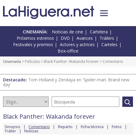
CINEMANÍA:
Noticias de cine
Cartelera
Próximos estrenos
DVD
Avances
Tráilers
Festivales y premios
Actores y actrices
Carteles
Box-office
Cinemanía
> Películas >
Black Panther: Wakanda forever
> Comentario
Destacado:
Tom Holland y Zendaya en 'Spider-man: Brand new
day'
Black Panther: Wakanda forever
Sinopsis
Comentario
Reparto
Ficha técnica
Fotos
Tráiler
Noticias