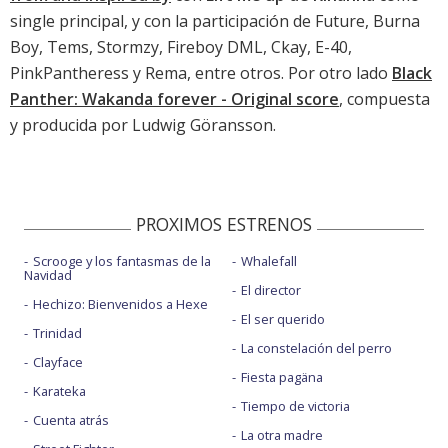
single principal, y con la participación de Future, Burna
Boy, Tems, Stormzy, Fireboy DML, Ckay, E-40,
PinkPantheress y Rema, entre otros. Por otro lado
Black
Panther: Wakanda forever - Original score
, compuesta
y producida por Ludwig Göransson.
PROXIMOS ESTRENOS
Scrooge y los fantasmas de la
Whalefall
Navidad
El director
Hechizo: Bienvenidos a Hexe
El ser querido
Trinidad
La constelación del perro
Clayface
Fiesta pagäna
Karateka
Tiempo de victoria
Cuenta atrás
La otra madre