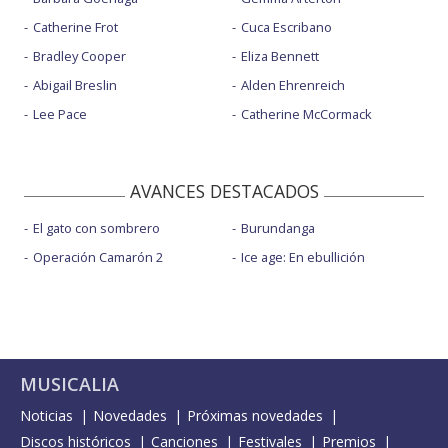
Catherine Frot
Cuca Escribano
Bradley Cooper
Eliza Bennett
Abigail Breslin
Alden Ehrenreich
Lee Pace
Catherine McCormack
AVANCES DESTACADOS
El gato con sombrero
Burundanga
Operación Camarón 2
Ice age: En ebullición
MUSICALIA
Noticias
Novedades
Próximas novedades
Discos históricos
Canciones
Festivales
Premios