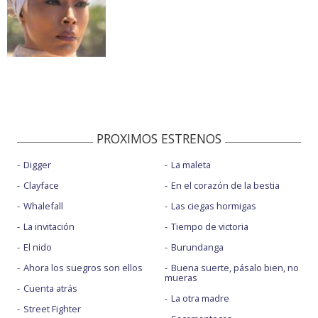
PROXIMOS ESTRENOS
Digger
La maleta
Clayface
En el corazón de la bestia
Whalefall
Las ciegas hormigas
La invitación
Tiempo de victoria
El nido
Burundanga
Ahora los suegros son ellos
Buena suerte, pásalo bien, no
mueras
Cuenta atrás
La otra madre
Street Fighter