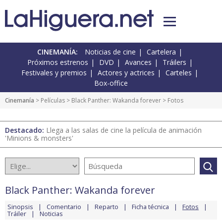
CINEMANÍA:
Noticias de cine
Cartelera
Próximos estrenos
DVD
Avances
Tráilers
Festivales y premios
Actores y actrices
Carteles
Box-office
Cinemanía
> Películas >
Black Panther: Wakanda forever
> Fotos
Destacado:
Llega a las salas de cine la película de animación
'Minions & monsters'
Black Panther: Wakanda forever
Sinopsis
Comentario
Reparto
Ficha técnica
Fotos
Tráiler
Noticias