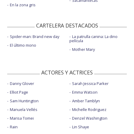
Sacamantecas
En la zona gris
CARTELERA DESTACADOS
Spider-man: Brand new day
La patrulla canina: La dino
película
El último mono
Mother Mary
ACTORES Y ACTRICES
Danny Glover
Sarah Jessica Parker
Elliot Page
Emma Watson
Sam Huntington
Amber Tamblyn
Manuela Vellés
Michelle Rodriguez
Marisa Tomei
Denzel Washington
Rain
Lin Shaye