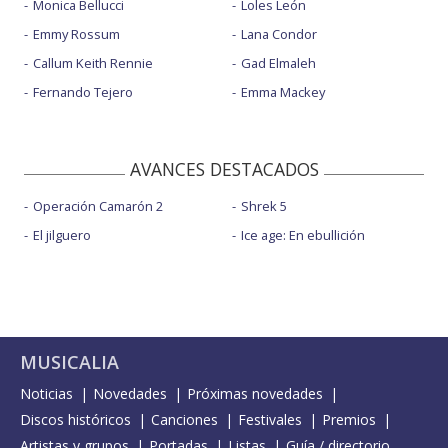
Monica Bellucci
Loles León
Emmy Rossum
Lana Condor
Callum Keith Rennie
Gad Elmaleh
Fernando Tejero
Emma Mackey
AVANCES DESTACADOS
Operación Camarón 2
Shrek 5
El jilguero
Ice age: En ebullición
MUSICALIA
Noticias
Novedades
Próximas novedades
Discos históricos
Canciones
Festivales
Premios
Artistas y grupos
Portadas
Listas
Guía / directorio