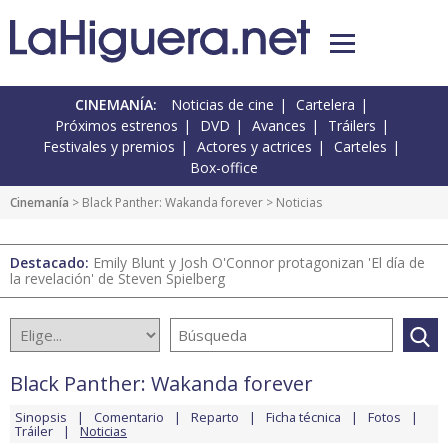
CINEMANÍA:
Noticias de cine
Cartelera
Próximos estrenos
DVD
Avances
Tráilers
Festivales y premios
Actores y actrices
Carteles
Box-office
Cinemanía
>
Black Panther: Wakanda forever
> Noticias
Destacado:
Emily Blunt y Josh O'Connor protagonizan 'El día de
la revelación' de Steven Spielberg
Black Panther: Wakanda forever
Sinopsis
Comentario
Reparto
Ficha técnica
Fotos
Tráiler
Noticias