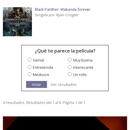
Black Panther: Wakanda forever
Dirigida por
Ryan Coogler
¿Qué te parece la película?
Genial
Muy buena
Entretenida
Interesante
Mediocre
Un rollo
Votar
Ver resultados
6 resultados. Resultados del 1 al 6. Página 1 de 1