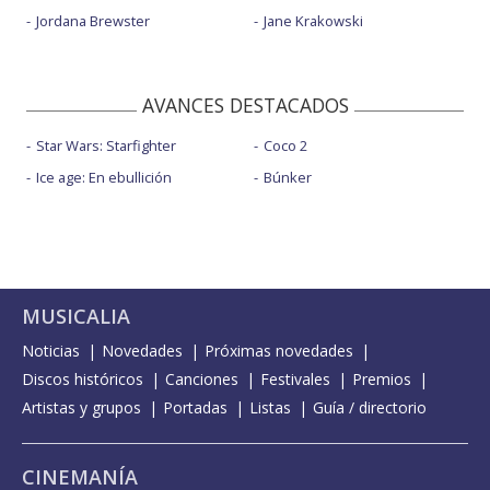
Jordana Brewster
Jane Krakowski
AVANCES DESTACADOS
Star Wars: Starfighter
Coco 2
Ice age: En ebullición
Búnker
MUSICALIA
Noticias
Novedades
Próximas novedades
Discos históricos
Canciones
Festivales
Premios
Artistas y grupos
Portadas
Listas
Guía / directorio
CINEMANÍA