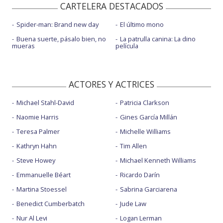
CARTELERA DESTACADOS
Spider-man: Brand new day
El último mono
Buena suerte, pásalo bien, no
La patrulla canina: La dino
mueras
película
ACTORES Y ACTRICES
Michael Stahl-David
Patricia Clarkson
Naomie Harris
Gines García Millán
Teresa Palmer
Michelle Williams
Kathryn Hahn
Tim Allen
Steve Howey
Michael Kenneth Williams
Emmanuelle Béart
Ricardo Darín
Martina Stoessel
Sabrina Garciarena
Benedict Cumberbatch
Jude Law
Nur Al Levi
Logan Lerman