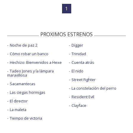
1
PROXIMOS ESTRENOS
Noche de paz 2
Digger
Cómo robar un banco
Trinidad
Hechizo: Bienvenidos a Hexe
Cuenta atrás
Tadeo Jones y la lámpara
El nido
maravillosa
Street Fighter
Sacamantecas
La constelación del perro
Las ciegas hormigas
Resident Evil
El director
Clayface
La maleta
Tiempo de victoria